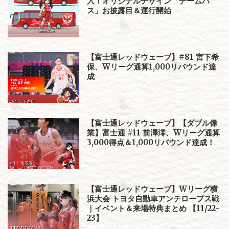
入！オリジナルデザイン「チームバ
ス」お披露目＆運行開始
【富士通レッドウェーブ】#81 宮下希
保、Wリーグ通算1,000リバウンド達
成
【富士通レッドウェーブ】【ダブル偉
業】富士通 #11 前澤澪、Wリーグ通算
3,000得点＆1,000リバウンド達成！
【富士通レッドウェーブ】Wリーグ横
浜大会 トヨタ自動車アンテロープス戦
｜イベント＆来場特典まとめ 【11/22-
23】