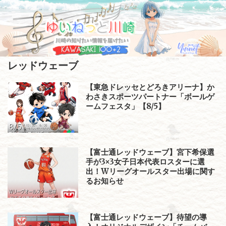
Skip
to
content
レッドウェーブ
【東急ドレッセとどろきアリーナ】か
わさきスポーツパートナー「ボールゲ
ームフェスタ」【8/5】
【富士通レッドウェーブ】宮下希保選
手が3×3女子日本代表ロスターに選
出！Wリーグオールスター出場に関す
るお知らせ
【富士通レッドウェーブ】待望の導