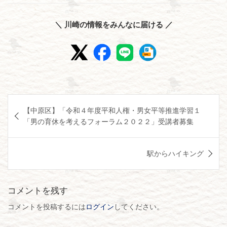
＼ 川崎の情報をみんなに届ける ／
投
【中原区】「令和４年度平和人権・男女平等推進学習１
稿
「男の育休を考えるフォーラム２０２２」受講者募集
ナ
ビ
駅からハイキング
ゲ
ー
コメントを残す
シ
コメントを投稿するには
ログイン
してください。
ョ