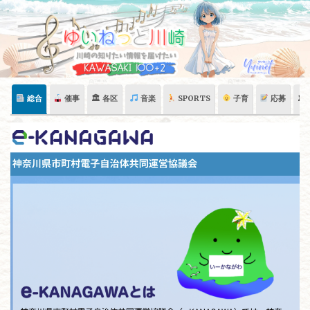
Skip
to
content
総合
催事
🏛 各区
音楽
SPORTS
子育
応募
🏛