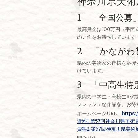
神奈川県美術
1 「全国公募
最高賞金は100万円（平面
の力作をお待ちしています
2 「かながわ
県内の美術家の皆様を応援
けています。
3 「中高生特
県内の中学生・高校生を対
フレッシュな作品を、お待
ホームページURL
https
資料1 第57回神奈川県美術展
資料2 第57回神奈川県美術
問合せ先