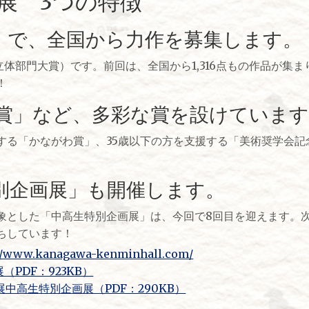
展 3つの特徴
」で、全国から力作を募集します。
立体部門大賞）です。前回は、全国から1,316点もの作品が集
！
賞」など、多彩な賞を設けていま
する「かながわ賞」、35歳以下の方を支援する「美術奨学会記
別企画展」も開催します。
象とした「中高生特別企画展」は、今回で8回目を迎えます。
ちしています！
://www.kanagawa-kenminhall.com/
（PDF：923KB）
展中高生特別企画展（PDF：290KB）