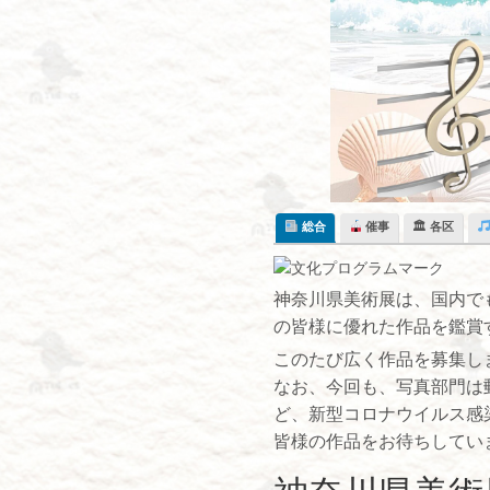
Skip
to
content
総合
催事
🏛 各区
神奈川県美術展は、国内で
の皆様に優れた作品を鑑賞
このたび広く作品を募集し
なお、今回も、写真部門は
ど、新型コロナウイルス感
皆様の作品をお待ちしてい