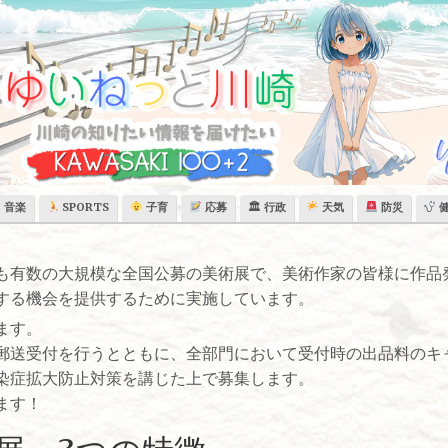
音楽
SPORTS
子育
応募
🏛 行政
天気
防災
も有数の大規模な全国公募の美術展で、美術作家の皆様に作品
する機会を提供するために実施しています。
ます。
郵送受付を行うとともに、全部門において受付時の出品料のキ
染症拡大防止対策を講じた上で募集します。
ます！