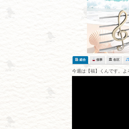
Skip
to
content
総合
催事
🏛 各区
今週は【福】くんです。よ