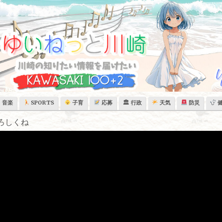
音楽
SPORTS
子育
応募
🏛 行政
天気
防災
ろしくね