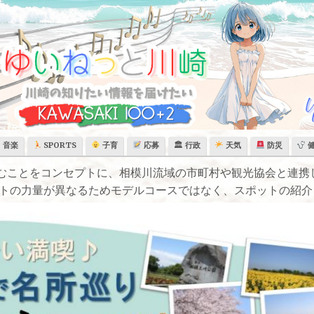
音楽
SPORTS
子育
応募
🏛 行政
天気
防災
むことをコンセプトに、相模川流域の市町村や観光協会と連携
ストの力量が異なるためモデルコースではなく、スポットの紹介