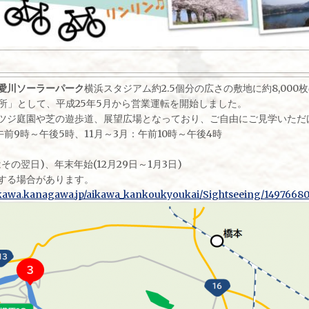
愛川ソーラーパーク
横浜スタジアム約2.5個分の広さの敷地に約8,00
電所」として、平成25年5月から営業運転を開始しました。
ツジ庭園や芝の遊歩道、展望広場となっており、ご自由にご見学いただけ
午前9時～午後5時、11月～3月：午前10時～午後4時
の翌日)、年末年始(12月29日～1月3日)
する場合があります。
ikawa.kanagawa.jp/aikawa_kankoukyoukai/Sightseeing/1497668