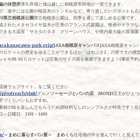
脇の休憩所
津久井湖と城山越しに相模原市街地が一望できます。
が、途中には公園や桜並木のトンネルなど、寄り道したいスポットも点在
川県立相模原公園
県立相模原公園は、四季を通じて楽しめる公園です。
成されたメタセコイヤ並木が圧巻のフランス式庭園は、映画やドラマな
できる大温室「サカタのタネ グリーンハウス」や県内最大級の菖蒲園「
ra.kanagawa-park.or.jp/
JAXA相模原キャンパス
JAXA相模原キャ
のロケットの歴史を辿ることができるほか「はやぶさ2」の実寸大の模
ットやM-3SⅡロケットは圧巻のサイズ感を体感できますよ！(事前予約が
流棟ウェブサイト」をご覧ください
.jp/outreach/visit/
グルメ
ソーセージとパンの店 MONJI
店主がひとつ
手づくりパンもおすすめ。
素材の味を楽しんでもらうため調味料なしのシンプルさが特長です！住所 
～日曜日 11時～18時
m/
～まめに暮らすパン屋～ まめくら
住宅地の中を進んで行くと見えて