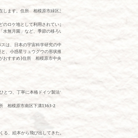
します。住所 相模原市緑区三井512
どのロケ地として利用されています。
水無月園」など、季節の移ろいを楽しみながら感じられるスポットです
ンパスは、日本の宇宙科学研究の中心的な施設です。
型と、小惑星リュウグウの形状推定モデルの模型も展示されています。
おすすめ)住所 相模原市中央区由野台3-1-1
ひとつ、丁寧に本格ドイツ製法で手づくりするソーセージのお店です。
相模原市南区下溝1363-2
くる、絵本から飛び出してきたようなかわいらしいお店と『まめくら』