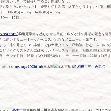
れもおいしそうで目移りすること間違いなし。
話も楽しみのひとつです。※売り切れ次第、終了となります。住所 相模原
11時30分～13時、14時30分～16時
30分～15時
.xrea.com/
季逢庵
季節を感じながら目前に広がる津久井湖の景色を堪
んに使いボリューミーながらコスパも◎なメニューが人気です。
する「津久井せんべい本舗」でお土産タイム。店舗脇に佇む「自由の女
などサイクリストさんには嬉しいサービスも！住所 相模原市緑区太井1
ランチ11時～16時（L.O.15時30分） ディナー17時～22時（前
omise.com/shop/507.html/
厚木市
1.相模川三川合流点
ーケット 夢未市
景勝
相模川三川合流点
相模川・中津川・小鮎川の3つの