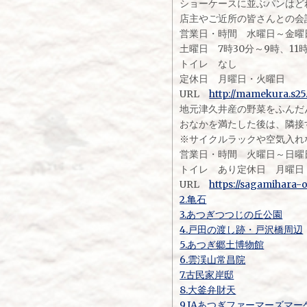
ショーケースに並ぶパンはど
店主やご近所の皆さんとの会
営業日・時間 水曜日～金曜日 
土曜日 7時30分～9時、11時
トイレ なし
定休日 月曜日・火曜日
URL
http://mamekura.s25
地元津久井産の野菜をふんだ
おなかを満たした後は、隣接
※サイクルラックや空気入れ
営業日・時間 火曜日～日曜日 
トイレ あり定休日 月曜日
URL
https://sagamihara-
2.亀石
3.あつぎつつじの丘公園
4.戸田の渡し跡・戸沢橋周辺
5.あつぎ郷土博物館
6.雲渓山常昌院
7.古民家岸邸
8.大釜弁財天
9.JAあつぎファーマーズマ