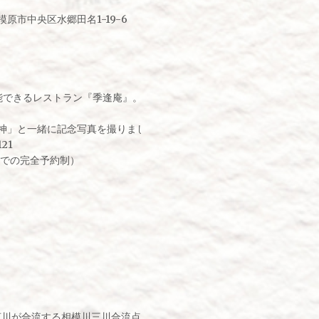
市中央区水郷田名1-19-6
能できるレストラン『季逢庵』。
神」と一緒に記念写真を撮りましょう！
21
日までの完全予約制）
河川が合流する相模川三川合流点周辺は、厚木を代表する桜の名所のひ