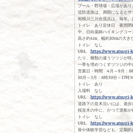
プール・野球場・広場があり
堤防道路は、満開になるとサ
相模川三川合流点は、毎年、
トイレ あり定休日 夜間閉鎖
中、日向薬師ハイキングコー
高さ約4m、幅約10mの大
トイレ なし
URL
https://www.atsugi-k
たり、種類の違うツツジが咲
一帯を埋めつくすツツジの中
営業日・時間 4月～9月：8
10月～3月：8時30分～17時
トイレ あり
入場料 なし
URL
https://www.atsugi-
道路下の並木沿いには、遊歩
桜並木の中に、かつて渡船が
トイレ なし
URL
https://www.atsugi-
座や体験学習なども、定期的