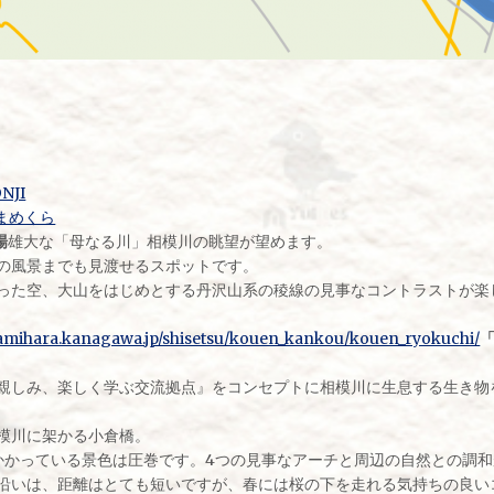
NJI
まめくら
場
雄大な「母なる川」相模川の眺望が望めます。
の風景までも見渡せるスポットです。
った空、大山をはじめとする丹沢山系の稜線の見事なコントラストが楽
gamihara.kanagawa.jp/shisetsu/kouen_kankou/kouen_ryokuchi/
親しみ、楽しく学ぶ交流拠点』をコンセプトに相模川に生息する生き物
模川に架かる小倉橋。
かかっている景色は圧巻です。4つの見事なアーチと周辺の自然との調
沿いは、距離はとても短いですが、春には桜の下を走れる気持ちの良い