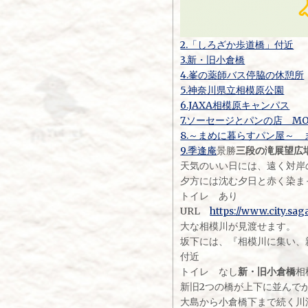
2.「しろざか歩道橋」付近
3.新・旧小倉橋
4.峯の薬師バス停脇の休憩所
5.神奈川県立相模原公園
6.JAXA相模原キャンパス
7.ソーセージとパンの店 MO
8.～まめに暮らすパン屋～ 
9.季逢庵
景勝
三段の滝展望広
天気のいい日には、遠く対岸
夕方には沈む夕日と赤く染ま
トイレ あり
URL
https://www.city.sa
大な相模川が見渡せます。
坂下には、『相模川に集い、
付近
トイレ なし
新・旧小倉橋
相
新旧2つの橋が上下に並んで
大島から小倉橋下まで続く川