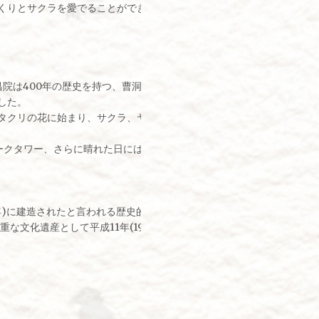
りとサクラを愛でることができます。住所 厚木市下川入1366-4
昌院は400年の歴史を持つ、曹洞宗の寺院。鳶尾山を背後に擁し、古く
した。
タクリの花に始まり、サクラ、ヤシオツツジ。初夏になるとアジサイ、
クタワー、さらに晴れた日には遠く伊豆大島を望めます。住所 厚木市棚
91年)に建造されたと言われる歴史的建物で指定有形文化財。
重な文化遺産として平成11年(1999年)から一般公開されています。