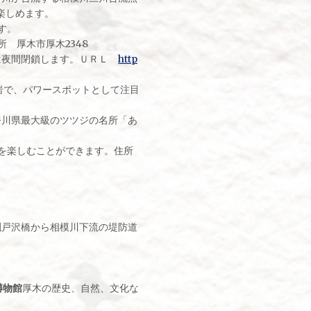
楽しめます。
す。
 厚木市厚木2348
川敷は夜間閉鎖します。ＵＲＬ
https://www.atsugi-kankou.jp/kankou/0
。
岩で、パワースポットとして注目されています。七沢温泉側から歩いてい
奈川県最大級のツツジの名所「あつぎつつじの丘公園」は、4月中旬から
を楽しむことができます。住所 厚木市森の里青山23
辺
戸沢橋から相模川下流の堤防道路沿いに、約700m程続く220本の桜並
博物館
厚木の歴史、自然、文化などを紹介する「基本展示室」を常時公