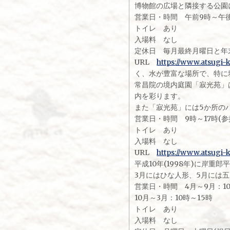
博物館の広場と隣接する公園
営業日・時間 午前9時～午
トイレ あり
入場料 なし
定休日 毎月最終月曜日と年末年
URL
https://www.atsugi-
く、水が豊富な場所で、特に
常昌院の境内庭園「寂光苑」
内を彩ります。
また「寂光苑」には5か所の
営業日・時間 9時～17時(参
トイレ あり
入場料 なし
URL
https://www.atsugi-k
平成10年(1998年)に岸
3月にはひな人形、5月には五
営業日・時間 4月～9月：10
10月～3月：10時～15時
トイレ あり
入場料 なし