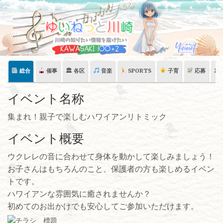
Skip
to
content
総合
催事
🏛 各区
音楽
SPORTS
子育
応募
🏛
イベント名称
集まれ！親子で楽しむハワイアンリトミック
イベント概要
ウクレレの音に合わせて身体を動かして楽しみましょう！
お子さんはもちろんのこと、保護者の方も楽しめるイベン
トです。
ハワイアンな雰囲気に癒されませんか？
初めてのお出かけでも安心してご参加いただけます。