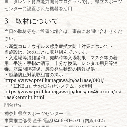
※ タレント育成能力開発プログラムでは、県立スポーツ
センターに設置された機器を活用
3 取材について
当日の取材等をご希望の場合は、事前にお問い合わせくだ
さい。
＜新型コロナウイルス感染症拡大防止対策について＞
当施設は、次のことに取り組んでいます。
・入退場等混雑緩和、発熱時等入場制限、マスク等の着
用、手洗・手指の消毒、十分な換気、レンタル用具等消
毒、座席間隔確保、感染発生状況の情報提供
・感染防止対策取組書の掲示
https://www.pref.kanagawa.jp/osirase/0101/
・「LINEコロナお知らせシステム」の活用
https://www.pref.kanagawa.jp/docs/mv4/corona/osi
rasekenmin.html
問合せ先
神奈川県立スポーツセンター
事業推進部長 金子 電話0466-81-2571（内線3212）