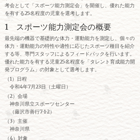
考会として「スポーツ能力測定会」を開催し、優れた能力
を有する25名程度の児童を選考します。
1 スポーツ能力測定会の概要
最先端の機器で基礎的な体力・運動能力を測定し、個々の
体力・運動能力の特性や適性に応じたスポーツ種目を紹介
する等、専門スタッフによるフィードバックを行います。
優れた能力を有する児童25名程度を「タレント育成能力開
発プログラム」の対象として選考します。
（1）日程
令和4年7月23日（土曜日）
（2）会場
神奈川県立スポーツセンター
（藤沢市善行7-1-2）
（3）主催
神奈川県
（4）対象