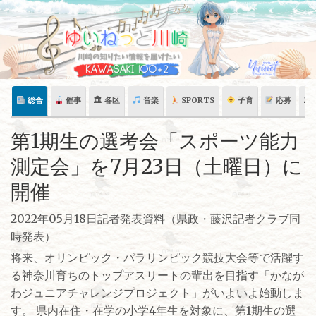
Skip
to
content
総合
催事
🏛 各区
音楽
SPORTS
子育
応募
🏛
第1期生の選考会「スポーツ能力
測定会」を7月23日（土曜日）に
開催
2022年05月18日記者発表資料（県政・藤沢記者クラブ同
時発表）
将来、オリンピック・パラリンピック競技大会等で活躍す
る神奈川育ちのトップアスリートの輩出を目指す「かなが
わジュニアチャレンジプロジェクト」がいよいよ始動しま
す。 県内在住・在学の小学4年生を対象に、第1期生の選