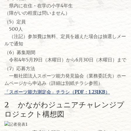
県内に在住・在学の小学4年生
（障がいの程度は問いません）
（5）定員
500人
（注記）参加費は無料、定員を越えた場合は抽選しメー
ルで通知
（6）募集期間
令和4年5月19日（木曜日）から6月30日（木曜日）まで
（7）応募方法
一般社団法人スポーツ能力発見協会（業務委託先）ホー
ムページから申込み（詳細は別紙チラシ参照）
「スポーツ能力測定会」チラシ（PDF：1,231KB）
2 かながわジュニアチャレンジプ
ロジェクト構想図