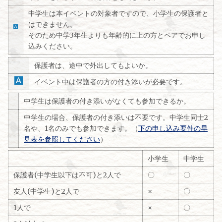
中学生は本イベントの対象者ですので、小学生の保護者と
はできません。
そのため中学3年生よりも年齢的に上の方とペアでお申し
込みください。
保護者は、途中で外出してもよいか。
イベント中は保護者の方の付き添いが必要です。
中学生は保護者の付き添いがなくても参加できるか。
中学生の場合、保護者の付き添いは不要です。中学生同士2
名や、1名のみでも参加できます。（
下の申し込み要件の
早
見表を参照してください
）
小学生
中学生
保護者(中学生以下は不可)と2人で
〇
〇
友人(中学生)と2人で
×
〇
1人で
×
〇