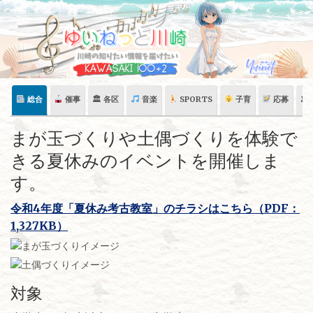
Skip
to
content
総合
催事
🏛 各区
音楽
SPORTS
子育
応募
🏛
まが玉づくりや土偶づくりを体験で
きる夏休みのイベントを開催しま
す。
令和4年度「夏休み考古教室」のチラシはこちら（PDF：
1,327KB）
対象