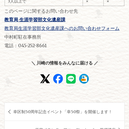
3人以上で
×
×
このページに関するお問い合わせ先
教育局 生涯学習部文化遺産課
教育局生涯学習部文化遺産課へのお問い合わせフォーム
中村町駐在事務所
電話：045-252-8661
＼ 川崎の情報をみんなに届ける ／
投
幸区制50周年記念イベント「幸50祭」を開催します！
稿
ナ