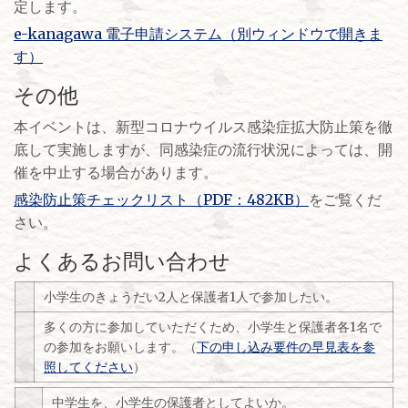
定します。
e-kanagawa 電子申請システム（別ウィンドウで開きま
す）
その他
本イベントは、新型コロナウイルス感染症拡大防止策を徹
底して実施しますが、同感染症の流行状況によっては、開
催を中止する場合があります。
感染防止策チェックリスト（PDF：482KB）
をご覧くだ
さい。
よくあるお問い合わせ
小学生のきょうだい2人と保護者1人で参加したい。
多くの方に参加していただくため、小学生と保護者各1名で
の参加をお願いします。（
下の申し込み要件の
早見表を参
照してください
）
中学生を、小学生の保護者としてよいか。