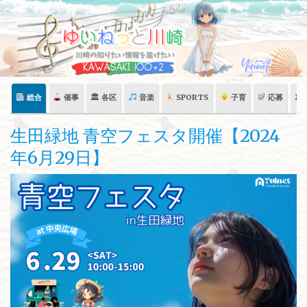
Skip
to
content
総合
催事
🏛 各区
音楽
SPORTS
子育
応募
🏛
生田緑地 青空フェスタ開催【2024
年6月29日】