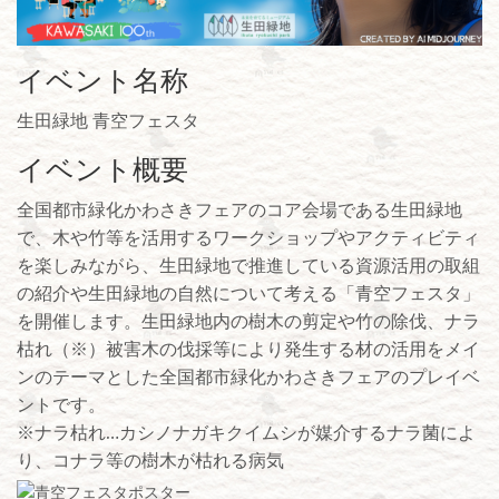
イベント名称
生田緑地 青空フェスタ
イベント概要
全国都市緑化かわさきフェアのコア会場である生田緑地
で、木や竹等を活用するワークショップやアクティビティ
を楽しみながら、生田緑地で推進している資源活用の取組
の紹介や生田緑地の自然について考える「青空フェスタ」
を開催します。生田緑地内の樹木の剪定や竹の除伐、ナラ
枯れ（※）被害木の伐採等により発生する材の活用をメイ
ンのテーマとした全国都市緑化かわさきフェアのプレイベ
ントです。
※ナラ枯れ…カシノナガキクイムシが媒介するナラ菌によ
り、コナラ等の樹木が枯れる病気