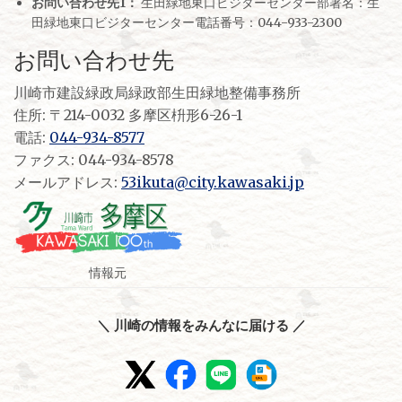
お問い合わせ先1：
生田緑地東口ビジターセンター部署名：生
田緑地東口ビジターセンター電話番号：044-933-2300
お問い合わせ先
川崎市建設緑政局緑政部生田緑地整備事務所
住所: 〒214-0032 多摩区枡形6-26-1
電話:
044-934-8577
ファクス: 044-934-8578
メールアドレス:
53ikuta@city.kawasaki.jp
情報元
＼ 川崎の情報をみんなに届ける ／