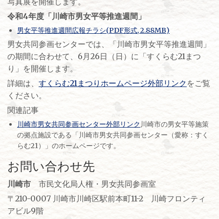
写真展を開催します。
令和4年度「川崎市男女平等推進週間」
男女平等推進週間広報チラシ(PDF形式, 2.88MB)
男女共同参画センターでは、「川崎市男女平等推進週間」
の期間に合わせて、6月26日（日）に「すくらむ21まつ
り」を開催します。
詳細は、
すくらむ21まつりホームページ外部リンク
をご覧
ください。
関連記事
川崎市男女共同参画センター外部リンク
川崎市の男女平等施策
の拠点施設である「川崎市男女共同参画センター（愛称：すく
らむ21）」のホームページです。
お問い合わせ先
川崎市
市民文化局人権・男女共同参画室
〒210-0007 川崎市川崎区駅前本町11-2 川崎フロンティ
アビル9階