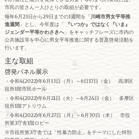
市民の皆さん一人ひとりの取組が必要です。
毎年6月23日から29日までの1週間を「
川崎市男女平等推
進週間
」とし、今年度は「
『いつか』ではなく『いま』
ジェンダー平等かわさきへ
」をキャッチフレーズに市内の
公共施設等を中心に男女平等推進に関する普及啓発活動を
行います。
主な取組
啓発パネル展示
・令和4(2022)年6月13日（月）～6日17日（金） 高津区
役所1階市民ホール
・令和4(2022)年6月21日（火）～6月24日（金） 多摩区
役所1階アトリウム
・令和4(2022)年6月27日（月）～6月30日（木） 市役
所第3庁舎1階ロビー
※市役所第3庁舎では「性暴力防止」をテーマにした特別