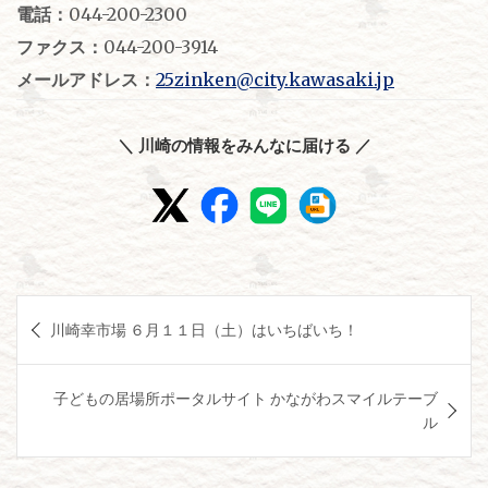
電話：
044-200-2300
ファクス：
044-200-3914
メールアドレス：
25zinken@city.kawasaki.jp
＼ 川崎の情報をみんなに届ける ／
投
川崎幸市場 ６月１１日（土）はいちばいち！
稿
ナ
子どもの居場所ポータルサイト かながわスマイルテーブ
ビ
ル
ゲ
ー