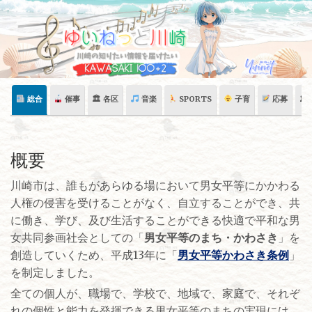
Skip
to
content
総合
催事
🏛 各区
音楽
SPORTS
子育
応募
🏛
概要
川崎市は、誰もがあらゆる場において男女平等にかかわる
人権の侵害を受けることがなく、自立することができ、共
に働き、学び、及び生活することができる快適で平和な男
女共同参画社会としての「
男女平等のまち・かわさき
」を
創造していくため、平成13年に「
男女平等かわさき条例
」
を制定しました。
全ての個人が、職場で、学校で、地域で、家庭で、それぞ
れの個性と能力を発揮できる男女平等のまちの実現には、