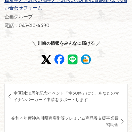
福祉子どもみらい局子どもみらい部次世代育成課へのお問
い合わせフォーム
企画グループ
電話：045-210-4690
＼ 川崎の情報をみんなに届ける ／
投
幸区制50周年記念イベント「幸50祭」にて、あなたのマ
稿
イナンバーカード申請をサポートします
ナ
ビ
令和４年度神奈川県商店街等プレミアム商品券支援事業費
ゲ
補助金