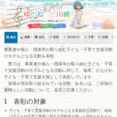
Skip
to
content
総合
催事
🏛 各区
音楽
SPORTS
子育
応募
🏛
事業者や個人・団体等が取り組む子ども・子育て支援活動
のモデルとなる活動を表彰
県では、事業者や個人・団体等が取り組む子ども・子育
て支援活動のモデルとなる活動に対して、毎年、かながわ
子ども・子育て支援大賞として表彰しています。
皆様が現在取り組まれている活動、あるいは、ご存知の
素晴らしい活動について、是非ご応募ください。
1 表彰の対象
子ども・子育て支援活動のモデルとなる実践的な活動で、地域
の子どもや子育て家庭に対する貢献度が高いと認められるもの