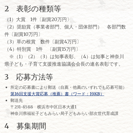
2 表彰の種類等
（1）大賞 1件〔副賞20万円〕
（2）奨励賞（事業者部門、個人・団体部門） 各部門数
件〔副賞10万円〕
（3）草の根賞 数件〔副賞4万円〕
（4）特別賞 1件 〔副賞15万円〕
※（1）（2）（3）は知事表彰、（4）は知事と神奈川
県子ども・子育て支援推進協議会会長の連名表彰です。
3 応募方法等
所定の応募書により郵送（自薦・他薦のいずれでも応募可能）
第16回支援大賞応募（推薦）書（ワード：19KB）
郵送先
〒231-8588 横浜市中区日本大通1
神奈川県福祉子どもみらい局子どもみらい部次世代育成課
4 募集期間