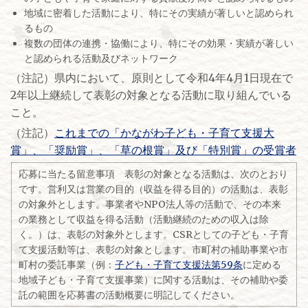
地域に密着した活動により、特にその実績が著しいと認められ
るもの
複数の団体の連携・協働により、特にその効果・実績が著しい
と認められる活動及びネットワーク
（注記）県内において、原則として令和4年4月1日現在で
2年以上継続して表彰の対象となる活動に取り組んでいる
こと。
（注記）
これまでの「かながわ子ども・子育て支援大
賞」、「奨励賞」、「草の根賞」及び「特別賞」の受賞者
応募に当たる留意事項 表彰の対象となる活動は、次のとおり
です。営利又は営業の目的（収益を得る目的）の活動は、表彰
の対象外とします。事業者やNPO法人等の活動で、その本来
の業務として収益を得る活動（活動継続のための収入は除
く。）は、表彰の対象外とします。CSRとしての子ども・子育
て支援活動等は、表彰の対象とします。市町村の補助事業や市
町村の委託事業（例：
子ども・子育て支援法第59条
に定める
地域子ども・子育て支援事業）に関する活動は、その補助や委
託の範囲を応募書の活動概要に明記してください。