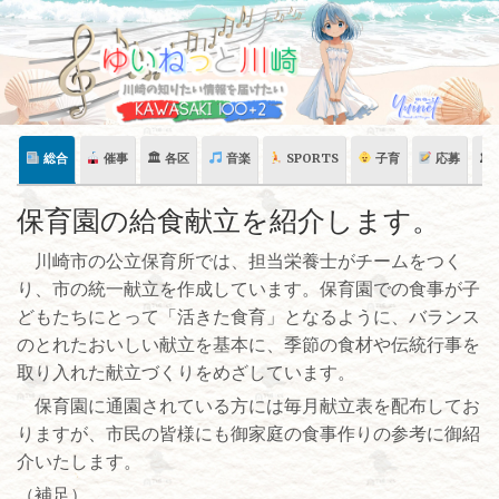
Skip
to
content
総合
催事
🏛 各区
音楽
SPORTS
子育
応募
🏛
保育園の給食献立を紹介します。
川崎市の公立保育所では、担当栄養士がチームをつく
り、市の統一献立を作成しています。保育園での食事が子
どもたちにとって「活きた食育」となるように、バランス
のとれたおいしい献立を基本に、季節の食材や伝統行事を
取り入れた献立づくりをめざしています。
保育園に通園されている方には毎月献立表を配布してお
りますが、市民の皆様にも御家庭の食事作りの参考に御紹
介いたします。
（補足）