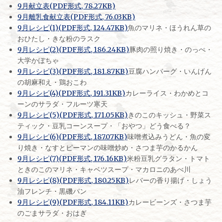
9月献立表(PDF形式, 78.27KB)
9月離乳食献立表(PDF形式, 76.03KB)
9月レシピ(1)(PDF形式, 124.47KB)
魚のマリネ・ほうれん草の
おひたし・きな粉のラスク
9月レシピ(2)(PDF形式, 186.24KB)
豚肉の照り焼き・のっぺ・
大学かぼちゃ
9月レシピ(3)(PDF形式, 181.87KB)
豆腐ハンバーグ・いんげん
の胡麻和え・鶏おこわ
9月レシピ(4)(PDF形式, 191.31KB)
カレーライス・わかめとコ
ーンのサラダ・フルーツ寒天
9月レシピ(5)(PDF形式, 171.05KB)
きのこのキッシュ・野菜ス
ティック・豆乳コーンスープ・「おやつ」どう食べる？
9月レシピ(6)(PDF形式, 187.07KB)
味噌煮込みうどん・魚の変
り焼き・なすとピーマンの味噌炒め・さつま芋のかるかん
9月レシピ(7)(PDF形式, 176.16KB)
米粉豆乳グラタン・トマト
ときのこのマリネ・キャベツスープ・マカロニのあべ川
9月レシピ(8)(PDF形式, 180.25KB)
レバーの香り揚げ・しょう
油フレンチ・黒磯パン
9月レシピ(9)(PDF形式, 184.11KB)
カレービーンズ・さつま芋
のごまサラダ・おはぎ