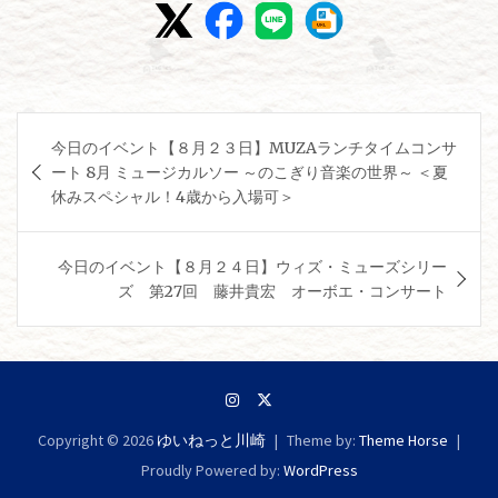
投
今日のイベント【８月２３日】MUZAランチタイムコンサ
稿
ート 8月 ミュージカルソー ～のこぎり音楽の世界～ ＜夏
ナ
休みスペシャル！4歳から入場可＞
ビ
ゲ
今日のイベント【８月２４日】ウィズ・ミューズシリー
ズ 第27回 藤井貴宏 オーボエ・コンサート
ー
シ
ョ
ン
Copyright © 2026
ゆいねっと川崎
Theme by:
Theme Horse
Proudly Powered by:
WordPress