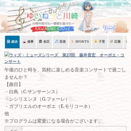
Skip
to
content
総合
催事
🏛 各区
音楽
SPORTS
子育
応募
🏛
午後のひと時を、気軽に楽しめる音楽コンサートで過ごし
ませんか？
【曲目】
・白鳥（C.サンサーンス）
・シシリエンヌ（G.フォーレ）
・ガブリエルのオーボエ（E.モリコーネ）
他
※プログラムは変更になる場合がございます。