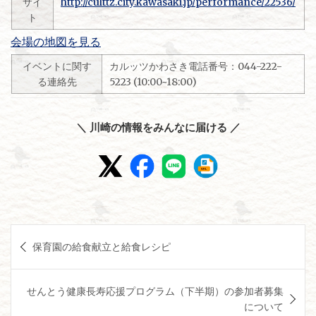
サイ
http://culttz.city.kawasaki.jp/performance/22536/
ト
会場の地図を見る
イベントに関す
カルッツかわさき電話番号：044-222-
る連絡先
5223 (10:00~18:00)
＼ 川崎の情報をみんなに届ける ／
投
保育園の給食献立と給食レシピ
稿
ナ
せんとう健康長寿応援プログラム（下半期）の参加者募集
ビ
について