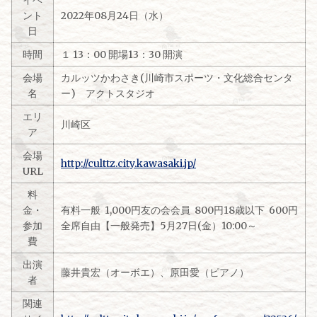
イベ
ント
2022年08月24日（水）
日
時間
１ 13：00 開場13：30 開演
会場
カルッツかわさき(川崎市スポーツ・文化総合センタ
名
ー) アクトスタジオ
エリ
川崎区
ア
会場
http://culttz.city.kawasaki.jp/
URL
料
金・
有料一般 1,000円友の会会員 800円18歳以下 600円
参加
全席自由【一般発売】5月27日(金）10:00～
費
出演
藤井貴宏（オーボエ）、原田愛（ピアノ）
者
関連