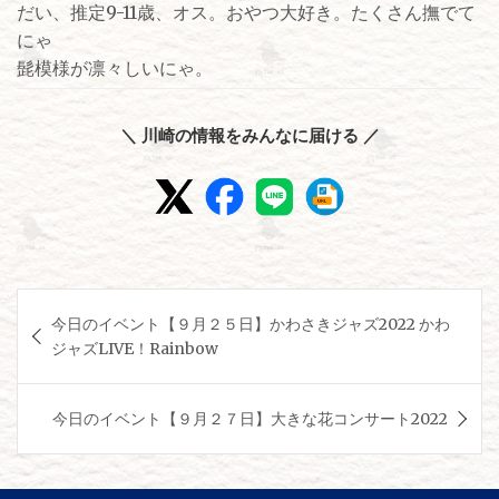
だい、推定9-11歳、オス。おやつ大好き。たくさん撫でて
にゃ
髭模様が凛々しいにゃ。
＼ 川崎の情報をみんなに届ける ／
投
今日のイベント【９月２５日】かわさきジャズ2022 かわ
稿
ジャズLIVE！Rainbow
ナ
ビ
今日のイベント【９月２７日】大きな花コンサート2022
ゲ
ー