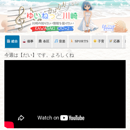
Skip
to
content
総合
催事
🏛 各区
音楽
SPORTS
子育
応募
🏛
今週は【だい】です。よろしくね