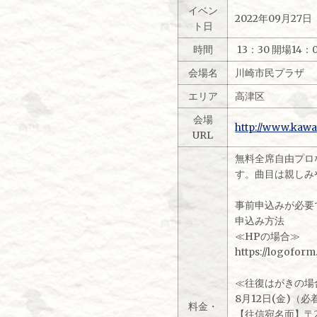
イベン
2022年09月27
ト日
時間
13：30 開場14：
会場名
川崎市民プラザ
エリア
高津区
会場
http://www.kawa
URL
無料全席自由プロ
す。曲目は親しみ
事前申込みが必要
申込み方法
≪HPの場合≫
https://logofor
≪往復はがきの場
8月12日(金)
料金・
【往信宛名面】〒2