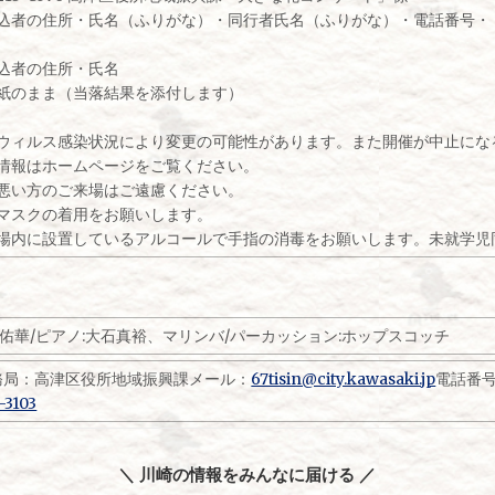
込者の住所・氏名（ふりがな）・同行者氏名（ふりがな）・電話番号・
込者の住所・氏名
紙のまま（当落結果を添付します）
ウィルス感染状況により変更の可能性があります。また開催が中止にな
情報はホームページをご覧ください。
悪い方のご来場はご遠慮ください。
マスクの着用をお願いします。
内に設置しているアルコールで手指の消毒をお願いします。未就学児
佑華/ピアノ:大石真裕、マリンバ/パーカッション:ホップスコッチ
務局：高津区役所地域振興課メール：
67tisin@city.kawasaki.jp
電話番
-3103
＼ 川崎の情報をみんなに届ける ／