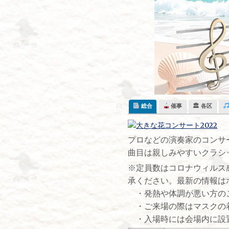
Skip
to
content
総合
催事
🏛 各区
プロなどの演奏家のコンサ
曲目は親しみやすいクラシ
※定員数はコロナウィルス
承ください。最新の情報は
・発熱や体調が悪い方の
・ご来場の際はマスクの
・入場時には会場内に設置