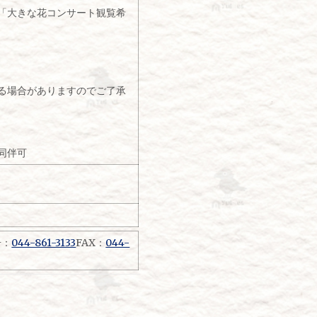
「大きな花コンサート観覧希
る場合がありますのでご了承
同伴可
号：
044-861-3133
FAX：
044-