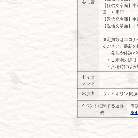
参加費
【往信文章面】申
望」と明記
【返信宛名面】申
【返信文章面】白
※定員数はコロナ
ください。最新の
・発熱や体調が
・ご来場の際は
・入場時には会場
ドキュ
メント
出演者
ヴァイオリン:間脇
イベントに関する連絡
事
先
861