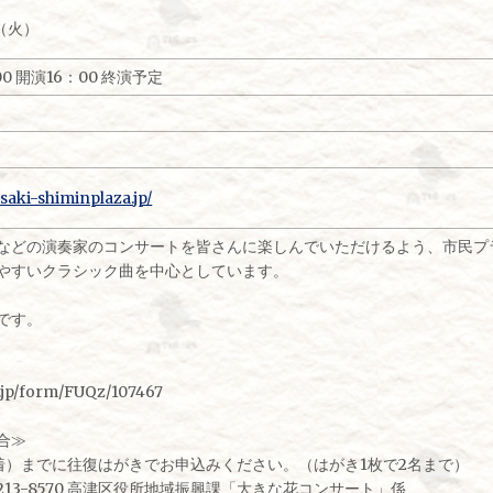
日（火）
00 開演16：00 終演予定
saki-shiminplaza.jp/
などの演奏家のコンサートを皆さんに楽しんでいただけるよう、市民プ
やすいクラシック曲を中心としています。
です。
m.jp/form/FUQz/107467
合≫
（必着）までに往復はがきでお申込みください。（はがき1枚で2名まで）
13-8570 高津区役所地域振興課「大きな花コンサート」係