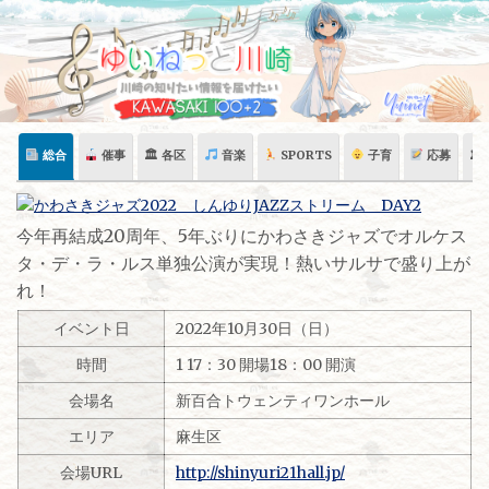
Skip
to
content
総合
催事
🏛 各区
音楽
SPORTS
子育
応募
🏛
今年再結成20周年、5年ぶりにかわさきジャズでオルケス
タ・デ・ラ・ルス単独公演が実現！熱いサルサで盛り上が
れ！
イベント日
2022年10月30日（日）
時間
1 17：30 開場18：00 開演
会場名
新百合トウェンティワンホール
エリア
麻生区
会場URL
http://shinyuri21hall.jp/