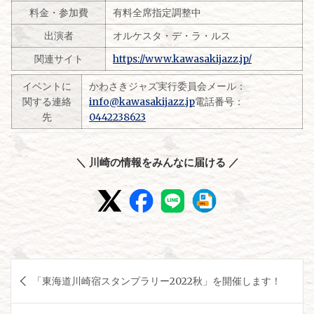
料金・参加費
有料全席指定調整中
出演者
オルケスタ・デ・ラ・ルス
関連サイト
https://www.kawasakijazz.jp/
イベントに
かわさきジャズ実行委員会メール：
関する連絡
info@kawasakijazz.jp
電話番号：
先
0442238623
＼ 川崎の情報をみんなに届ける ／
投
「東海道川崎宿スタンプラリー2022秋」を開催します！
稿