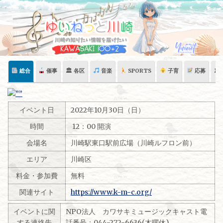
Skip
to
content
総合
催事
🏛 各区
音楽
SPORTS
子育
応募
🏛
イベント日
2022年10月30日（日）
時間
12：00 開演
会場名
川崎駅東口駅前広場（川崎ルフロン前）
エリア
川崎区
料金・参加費
無料
関連サイト
https://www.k-m-c.org/
イベントに関
NPO法人 カワサキミュージックキャスト電
する連絡先
話番号：044-272-6636(木曜休)