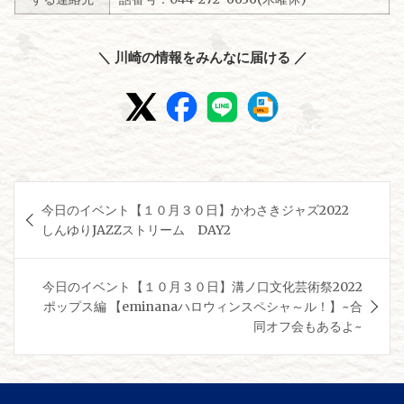
＼ 川崎の情報をみんなに届ける ／
投
今日のイベント【１０月３０日】かわさきジャズ2022
稿
しんゆりJAZZストリーム DAY2
ナ
ビ
今日のイベント【１０月３０日】溝ノ口文化芸術祭2022
ゲ
ポップス編 【eminanaハロウィンスペシャ～ル！】~合
同オフ会もあるよ~
ー
シ
ョ