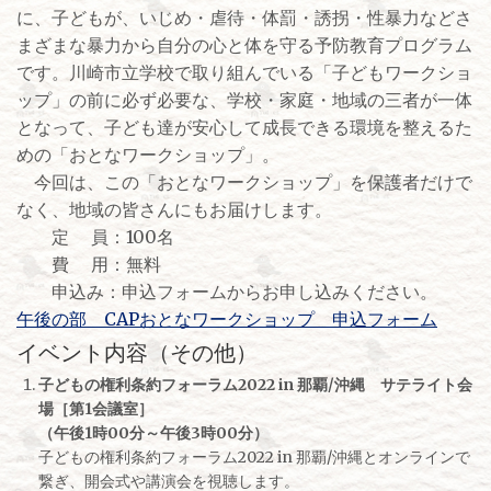
に、子どもが、いじめ・虐待・体罰・誘拐・性暴力などさ
まざまな暴力から自分の心と体を守る予防教育プログラム
です。川崎市立学校で取り組んでいる「子どもワークショ
ップ」の前に必ず必要な、学校・家庭・地域の三者が一体
となって、子ども達が安心して成長できる環境を整えるた
めの「おとなワークショップ」。
今回は、この「おとなワークショップ」を保護者だけで
なく、地域の皆さんにもお届けします。
定 員：100名
費 用：無料
申込み：申込フォームからお申し込みください。
午後の部 CAPおとなワークショップ 申込フォーム
イベント内容（その他）
子どもの権利条約フォーラム2022 in 那覇/沖縄 サテライト会
場［第1会議室］
（午後1時00分～午後3時00分）
子どもの権利条約フォーラム2022 in 那覇/沖縄とオンラインで
繋ぎ、開会式や講演会を視聴します。