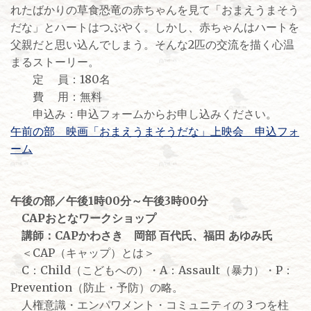
れたばかりの草食恐竜の赤ちゃんを見て「おまえうまそう
だな」とハートはつぶやく。しかし、赤ちゃんはハートを
父親だと思い込んでしまう。そんな2匹の交流を描く心温
まるストーリー。
定 員：180名
費 用：無料
申込み：申込フォームからお申し込みください。
午前の部 映画「おまえうまそうだな」上映会 申込フォ
ーム
午後の部／午後1時00分～午後3時00分
CAPおとなワークショップ
講師：CAPかわさき 岡部 百代氏、福田 あゆみ氏
＜CAP（キャップ）とは＞
C：Child（こどもへの）・A：Assault（暴力）・P：
Prevention（防止・予防）の略。
人権意識・エンパワメント・コミュニティの 3 つを柱