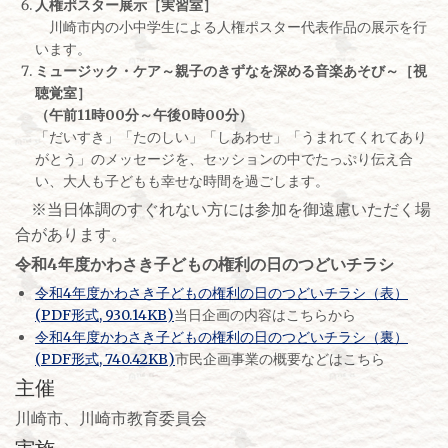
人権ポスター展示［実習室］
川崎市内の小中学生による人権ポスター代表作品の展示を行
います。
ミュージック・ケア～親子のきずなを深める音楽あそび～［視
聴覚室］
（午前11時00分～午後0時00分）
「だいすき」「たのしい」「しあわせ」「うまれてくれてあり
がとう」のメッセージを、セッションの中でたっぷり伝え合
い、大人も子どもも幸せな時間を過ごします。
※当日体調のすぐれない方には参加を御遠慮いただく場
合があります。
令和4年度かわさき子どもの権利の日のつどいチラシ
令和4年度かわさき子どもの権利の日のつどいチラシ（表）
(PDF形式, 930.14KB)
当日企画の内容はこちらから
令和4年度かわさき子どもの権利の日のつどいチラシ（裏）
(PDF形式, 740.42KB)
市民企画事業の概要などはこちら
主催
川崎市、川崎市教育委員会