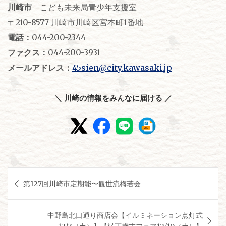
川崎市
こども未来局青少年支援室
〒210-8577 川崎市川崎区宮本町1番地
電話：
044-200-2344
ファクス：
044-200-3931
メールアドレス：
45sien@city.kawasaki.jp
＼ 川崎の情報をみんなに届ける ／
投
第127回川崎市定期能〜観世流梅若会
稿
ナ
中野島北口通り商店会【イルミネーション点灯式
ビ