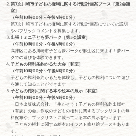
第7次川崎市子どもの権利に関する行動計画案ブース［第2会議
室］
（午前10時00分～午後4時00分）
第7次川崎市子どもの権利に関する行動計画案についての説明
やパブリックコメントを募集します。
出張！ミニ子ども夢パーク［第3会議室］
（午前10時00分～午後4時00分）
高津区にある川崎市子ども夢パークが麻生区に来ます！夢パー
クでの遊びを体験できます。
子どもの権利条約かるた大会［和室］
（午前10時00分～午後4時00分）
子どもの権利条約かるたを体験し、子どもの権利について遊び
を通して知ることができます！
子どもの権利に関する本や絵本の展示［和室］
（午前10時00分～午後4時00分）
日本出版株式会社、「生かそう！子どもの権利条約出版社
（有志）の会」作成の子どもの権利に関するブックリストの無
料配布や、ブックリストに載っている本の展示を行います。
子どもの権利に関する絵本のイラスト塗り絵ブースもありま
す。