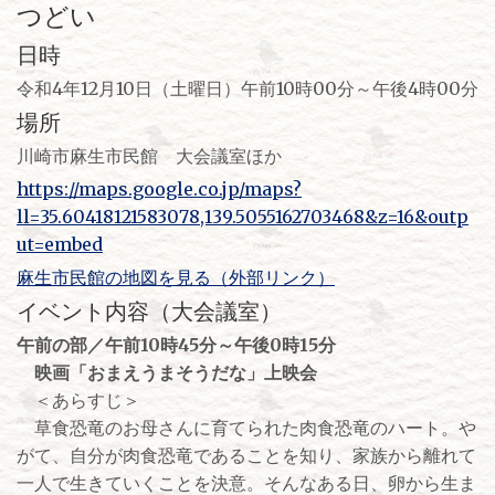
つどい
日時
令和4年12月10日（土曜日）午前10時00分～午後4時00分
場所
川崎市麻生市民館 大会議室ほか
https://maps.google.co.jp/maps?
ll=35.60418121583078,139.5055162703468&z=16&outp
ut=embed
麻生市民館の地図を見る（外部リンク）
イベント内容（大会議室）
午前の部／午前10時45分～午後0時15分
映画「おまえうまそうだな」上映会
＜あらすじ＞
草食恐竜のお母さんに育てられた肉食恐竜のハート。や
がて、自分が肉食恐竜であることを知り、家族から離れて
一人で生きていくことを決意。そんなある日、卵から生ま