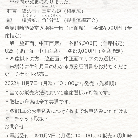
※時間が変更になりました。
かねのね
みやけすけのり
狂言「
鐘の音
」
三宅右矩
（和泉流）
ようきひ
かくとうゆくお
能 「
楊貴妃
」
角当行雄
（観世流梅若会）
会場川崎能楽堂入場料一般（正面席） 各部4,500円（全
席指定）
一般（脇正面、中正面席） 各部4,000円（全席指定）
U25（脇正面、中正面席） 各部3,000円（全席指定）
＊25歳以下の方。脇正面、中正面エリアのみ選択可。
来場時に生年月日のわかる身分証明書をお持ちくださ
い。チケット発売日
2022年11月7日（月曜）10：00より発売（先着順）
＊全ての販売方法において座席選択が可能です。
＊取扱い座席は全て共通です。
＊各部1回のお申込みにつき4枚までお申込みいただけま
す。チケット取扱・
お問合せ
＜電話受付 ※11月7日（月曜）10：00より販売＞①川崎