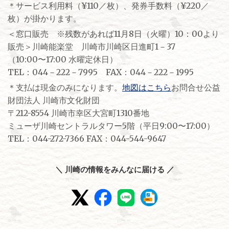
＊サービス利用料（¥110／枚）、発券手数料（¥220／
枚）が掛かります。
＜窓口販売 ※残数があれば11月8日（火曜）10：00より
販売＞川崎能楽堂 川崎市川崎区日進町1－37
（10:00〜17:00 水曜定休日）
TEL：044－222－7995 FAX：044－222－1995
＊支払は現金のみになります。
地図はこちら
お問合せ公益
財団法人 川崎市文化財団
〒212-8554 川崎市幸区大宮町1310番地
ミューザ川崎セントラルタワー5階（平日9:00〜17:00）
TEL：044-272-7366 FAX：044-544-9647
＼ 川崎の情報をみんなに届ける ／