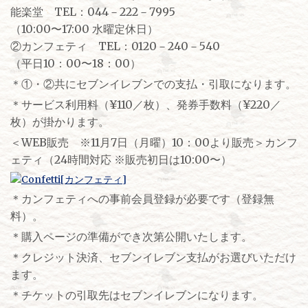
能楽堂 TEL：044－222－7995
（10:00〜17:00 水曜定休日）
②カンフェティ TEL：0120－240－540
（平日10：00〜18：00）
＊①・②共にセブンイレブンでの支払・引取になります。
＊サービス利用料（¥110／枚）、発券手数料（¥220／
枚）が掛かります。
＜WEB販売 ※11月7日（月曜）10：00より販売＞カンフ
ェティ（24時間対応 ※販売初日は10:00〜）
＊カンフェティへの事前会員登録が必要です（登録無
料）。
＊購入ページの準備ができ次第公開いたします。
＊クレジット決済、セブンイレブン支払がお選びいただけ
ます。
＊チケットの引取先はセブンイレブンになります。