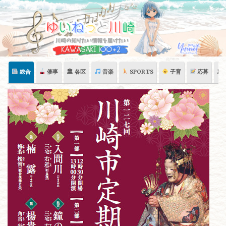
Skip
to
content
総合
催事
🏛 各区
音楽
SPORTS
子育
応募
🏛