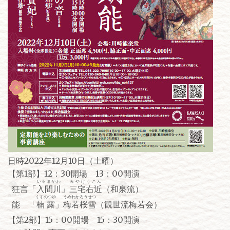
日時2022年12月10日（土曜）
【第1部】12：30開場 13：00開演
いるまがわ
みやけうこん
狂言「
入間川
」
三宅右近
（和泉流）
くすのつゆ
うめわかろうせつ
能 「
楠露
」
梅若桜雪
（観世流梅若会）
【第2部】15：00開場 15：30開演