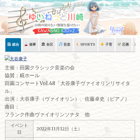
Skip
to
content
総合
催事
🏛 各区
音楽
SPORTS
子育
応募
🏛
主催：田園クラシック音楽の会
協賛：糀ホール
田園コンサートVol.48「大谷康子ヴァイオリンリサイタ
ル」
出演：大谷康子（ヴァイオリン）、佐藤卓史（ピアノ）
曲目：
フランク作曲ヴァイオリンソナタ 他
イベント
2022年11月12日（土）
日