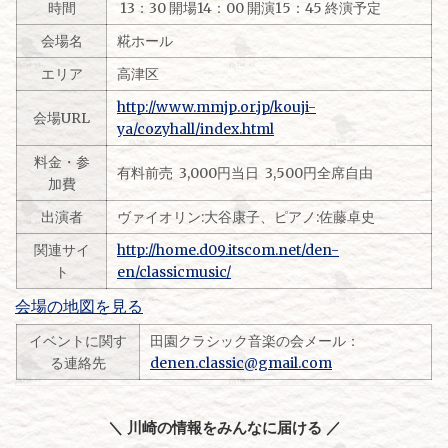
時間
13：30 開場14：00 開演15：45 終演予定
会場名
糀ホール
エリア
高津区
http://www.mmjp.or.jp/kouji-
会場URL
ya/cozyhall/index.html
料金・参
有料前売 3,000円当日 3,500円全席自由
加費
出演者
ヴァイオリン:大谷康子、ピアノ:佐藤卓史
関連サイ
http://home.d09.itscom.net/den-
ト
en/classicmusic/
会場の地図を見る
イベントに関す
田園クラシック音楽の会メール：
る連絡先
denen.classic@gmail.com
＼ 川崎の情報をみんなに届ける ／