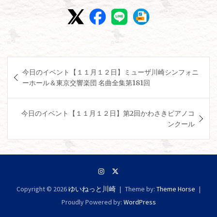
投
今日のイベント【１１月１２日】ミューザ川崎シンフォニ
稿
ーホール＆東京交響楽団 名曲全集第181回
ナ
ビ
今日のイベント【１１月１２日】第2回かわさきピアノコ
ゲ
ンクール
ー
シ
ョ
ン
Copyright © 2026
ゆいねっと川崎
Theme by:
Theme Horse
Proudly Powered by:
WordPress