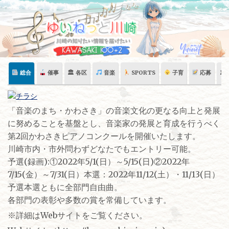
Skip
to
content
総合
催事
🏛 各区
音楽
SPORTS
子育
応募
🏛
「音楽のまち・かわさき」の音楽文化の更なる向上と発展
に努めることを基盤とし、音楽家の発展と育成を行うべく
第2回かわさきピアノコンクールを開催いたします。
川崎市内・市外問わずどなたでもエントリー可能。
予選(録画):①2022年5/1(日）～5/15(日)②2022年
7/15(金）～7/31(日）本選：2022年11/12(土）・11/13(日）
予選本選ともに全部門自由曲。
各部門の表彰や多数の賞を常備しています。
※詳細はWebサイトをご覧ください。