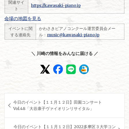
関連サイ
https://kawasaki-piano.jp
ト
会場の地図を見る
イベントに関
かわさきピアノコンクール運営委員会メー
する連絡先
ル：
music@kawasaki-piano.jp
＼ 川崎の情報をみんなに届ける ／
投
今日のイベント【１１月１２日】田園コンサート
稿
Vol.48「大谷康子ヴァイオリンリサイタル」
ナ
ビ
今日のイベント【１１月１２日】2022多摩区３大学コン