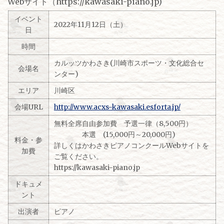
Webサイト（https://kawasaki-piano.jp)
イベント
2022年11月12日（土）
日
時間
カルッツかわさき(川崎市スポーツ・文化総合セ
会場名
ンター)
エリア
川崎区
会場URL
http://www.acxs-kawasaki.esforta.jp/
無料全席自由参加費 予選一律（8,500円）
本選 (15,000円～20,000円)
料金・参
詳しくはかわさきピアノコンクールWebサイトを
加費
ご覧ください。
https://kawasaki-piano.jp
ドキュメ
ント
出演者
ピアノ