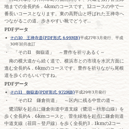
地までの全長約6．4kmのコースです。12コースの中で一
番長いコースとなります。東の高野山と呼ばれた王禅寺へ
つながるこの道、歩きやすい靴でどうぞ…
PDFデータ
その10 王禅寺道(PDF形式, 6.99MB)
平成27年3月発行、平成
30年10月改訂
・ 「その11 御嶽道」 ～豊作を祈りあるく～
南の横大道から続く道で、横浜市との市境を水沢方面に
進む全長約4．6kmのコースです。豊作を祈りながら尾根
道を歩くのもいいですね。
PDFデータ
その11 御嶽道(PDF形式, 9.72MB)
平成29年3月発行
・ 「その12 鎌倉街道」 ～区内に残る中世の道～
鷺沼駅を起点に鎌倉街道中道支線（鷺沼～枡形山線）を
歩く全長約4．6kmコースと、菅生緑地を起点に鎌倉街道
中道支線（荏田～登戸線）を歩く全長約3．1kmの2コー