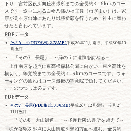
下り、宮前区役所向丘出張所までの全長約3．6kmのコー
スです。途中にある白幡八幡の禰宜舞（ねぎまい）は、家
康が関ヶ原出陣にあたり戦勝祈願を行うため、神主に舞わ
せたと言われています。
PDFデータ
その6 平(PDF形式, 2.78MB)
平成26年11月発行、平成30年10
月改訂
・ 「その7 長尾」 ～緑の丘に遺跡を訪ねる～
上作南原を起点に東高根森林公園に向かい、東名高速を
横切り、等覚院までの全長約3．9kmのコースです。ウォ
ーキングの疲れはコース最後の等覚院で癒してください。
ここのつつじは必見です。
PDFデータ
その7 長尾(PDF形式, 3.39MB)
平成26年12月発行、令和2年
11月改訂
・ 「その8 大山街道」 ～多摩丘陵の難所を越えて～
梶が谷駅を起点に大山街道を鷺沼方面へ進む、全長約