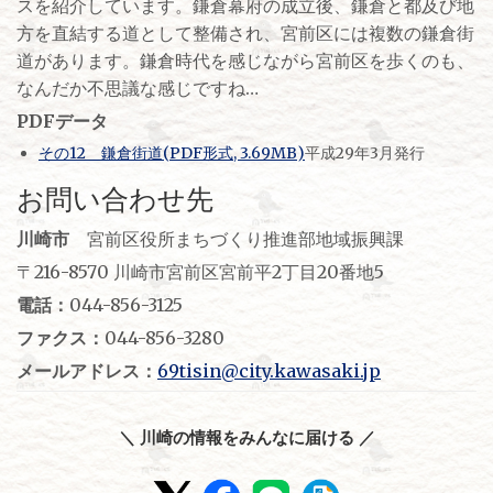
スを紹介しています。鎌倉幕府の成立後、鎌倉と都及び地
方を直結する道として整備され、宮前区には複数の鎌倉街
道があります。鎌倉時代を感じながら宮前区を歩くのも、
なんだか不思議な感じですね…
PDFデータ
その12 鎌倉街道(PDF形式, 3.69MB)
平成29年3月発行
お問い合わせ先
川崎市
宮前区役所まちづくり推進部地域振興課
〒216-8570 川崎市宮前区宮前平2丁目20番地5
電話：
044-856-3125
ファクス：
044-856-3280
メールアドレス：
69tisin@city.kawasaki.jp
＼ 川崎の情報をみんなに届ける ／