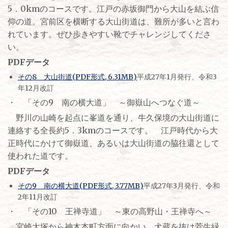
5．0kmのコースです。江戸の赤坂御門から大山を結ぶ信
仰の道。宮前区を横断する大山街道は、難所が多いと言わ
れています。ぜひ歩きやすい靴でチャレンジしてくださ
い。
PDFデータ
その8 大山街道(PDF形式, 6.31MB)
平成27年1月発行、令和3
年12月改訂
・ 「その9 南の横大道」 ～御嶽山へつなぐ道～
野川の山崎を起点に峯道を通り、牛久保境の大山街道に
連絡する全長約5．3kmのコースです。 江戸時代から大
正時代にかけて御嶽道、あるいは大山街道の脇往還として
使われた道です。
PDFデータ
その9 南の横大道(PDF形式, 3.77MB)
平成27年3月発行、令和
2年11月改訂
・ 「その10 王禅寺道」 ～東の高野山・王禅寺へ～
宮崎大塚から神木本町方面に向かい、犬蔵を抜け菅生緑