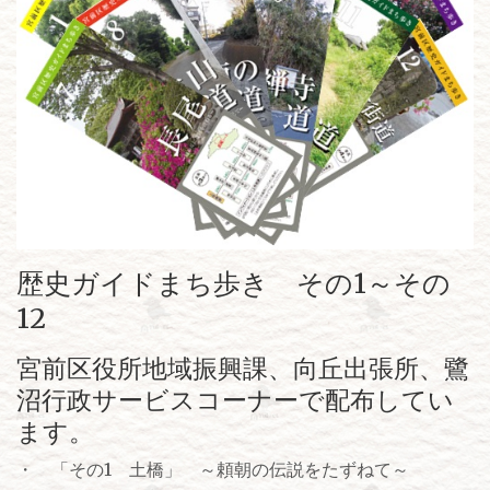
歴史ガイドまち歩き その1～その
12
宮前区役所地域振興課、向丘出張所、鷺
沼行政サービスコーナーで配布してい
ます。
・ 「その1 土橋」 ～頼朝の伝説をたずねて～