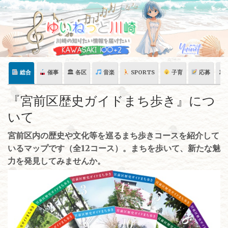
Skip
to
content
総合
催事
🏛 各区
音楽
SPORTS
子育
応募
🏛
『宮前区歴史ガイドまち歩き』につ
いて
宮前区内の歴史や文化等を巡るまち歩きコースを紹介して
いるマップです（全12コース）。まちを歩いて、新たな魅
力を発見してみませんか。