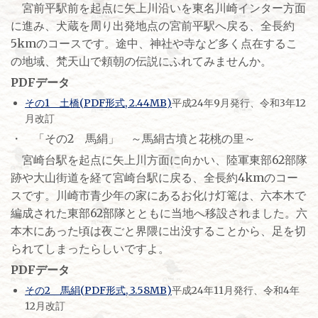
宮前平駅前を起点に矢上川沿いを東名川崎インター方面
に進み、犬蔵を周り出発地点の宮前平駅へ戻る、全長約
5kmのコースです。途中、神社や寺など多く点在するこ
の地域、梵天山で頼朝の伝説にふれてみませんか。
PDFデータ
その1 土橋(PDF形式, 2.44MB)
平成24年9月発行、令和3年12
月改訂
・ 「その2 馬絹」 ～馬絹古墳と花桃の里～
宮崎台駅を起点に矢上川方面に向かい、陸軍東部62部隊
跡や大山街道を経て宮崎台駅に戻る、全長約4kmのコー
スです。川崎市青少年の家にあるお化け灯篭は、六本木で
編成された東部62部隊とともに当地へ移設されました。六
本木にあった頃は夜ごと界隈に出没することから、足を切
られてしまったらしいですよ。
PDFデータ
その2 馬絹(PDF形式, 3.58MB)
平成24年11月発行、令和4年
12月改訂