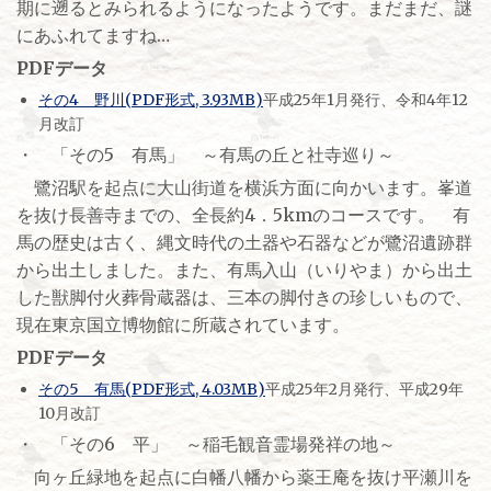
期に遡るとみられるようになったようです。まだまだ、謎
にあふれてますね…
PDFデータ
その4 野川(PDF形式, 3.93MB)
平成25年1月発行、令和4年12
月改訂
・ 「その5 有馬」 ～有馬の丘と社寺巡り～
鷺沼駅を起点に大山街道を横浜方面に向かいます。峯道
を抜け長善寺までの、全長約4．5kmのコースです。 有
馬の歴史は古く、縄文時代の土器や石器などが鷺沼遺跡群
から出土しました。また、有馬入山（いりやま）から出土
した獣脚付火葬骨蔵器は、三本の脚付きの珍しいもので、
現在東京国立博物館に所蔵されています。
PDFデータ
その5 有馬(PDF形式, 4.03MB)
平成25年2月発行、平成29年
10月改訂
・ 「その6 平」 ～稲毛観音霊場発祥の地～
向ヶ丘緑地を起点に白幡八幡から薬王庵を抜け平瀬川を