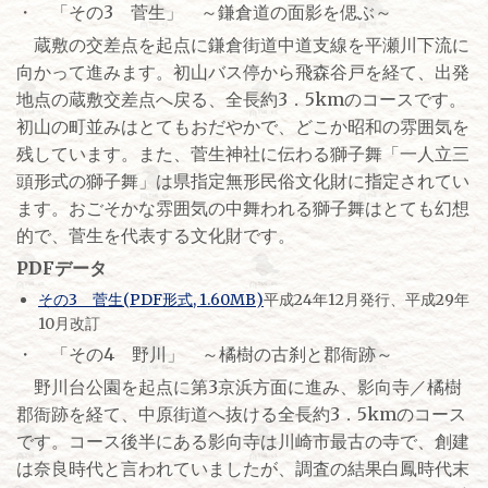
・ 「その3 菅生」 ～鎌倉道の面影を偲ぶ～
蔵敷の交差点を起点に鎌倉街道中道支線を平瀬川下流に
向かって進みます。初山バス停から飛森谷戸を経て、出発
地点の蔵敷交差点へ戻る、全長約3．5kmのコースです。
初山の町並みはとてもおだやかで、どこか昭和の雰囲気を
残しています。また、菅生神社に伝わる獅子舞「一人立三
頭形式の獅子舞」は県指定無形民俗文化財に指定されてい
ます。おごそかな雰囲気の中舞われる獅子舞はとても幻想
的で、菅生を代表する文化財です。
PDFデータ
その3 菅生(PDF形式, 1.60MB)
平成24年12月発行、平成29年
10月改訂
・ 「その4 野川」 ～橘樹の古刹と郡衙跡～
野川台公園を起点に第3京浜方面に進み、影向寺／橘樹
郡衙跡を経て、中原街道へ抜ける全長約3．5kmのコース
です。コース後半にある影向寺は川崎市最古の寺で、創建
は奈良時代と言われていましたが、調査の結果白鳳時代末