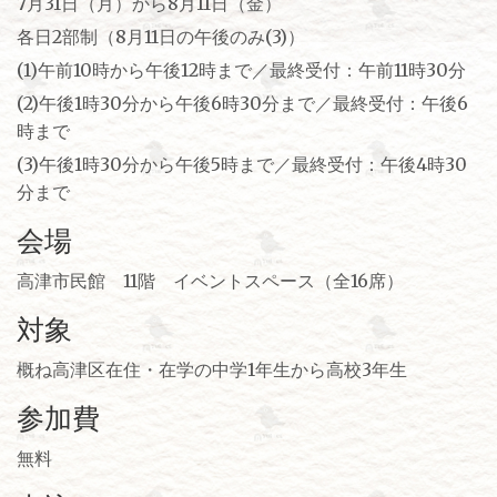
7月31日（月）から8月11日（金）
各日2部制（8月11日の午後のみ(3)）
(1)午前10時から午後12時まで／最終受付：午前11時30分
(2)午後1時30分から午後6時30分まで／最終受付：午後6
時まで
(3)午後1時30分から午後5時まで／最終受付：午後4時30
分まで
会場
高津市民館 11階 イベントスペース（全16席）
対象
概ね高津区在住・在学の中学1年生から高校3年生
参加費
無料