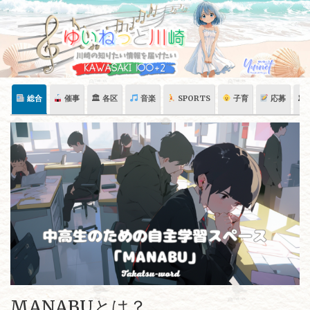
Skip
to
content
総合
催事
🏛 各区
音楽
SPORTS
子育
応募
🏛
MANABUとは？