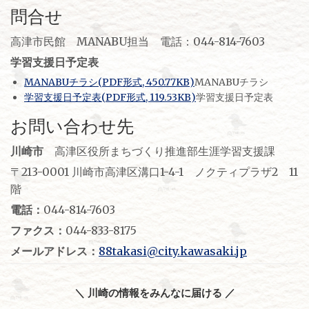
問合せ
高津市民館 MANABU担当 電話：044-814-7603
学習支援日予定表
MANABUチラシ(PDF形式, 450.77KB)
MANABUチラシ
学習支援日予定表(PDF形式, 119.53KB)
学習支援日予定表
お問い合わせ先
川崎市
高津区役所まちづくり推進部生涯学習支援課
〒213-0001 川崎市高津区溝口1-4-1 ノクティプラザ2 11
階
電話：
044-814-7603
ファクス：
044-833-8175
メールアドレス：
88takasi@city.kawasaki.jp
＼ 川崎の情報をみんなに届ける ／