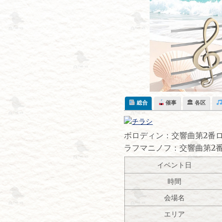
Skip
to
content
総合
催事
🏛 各区
ボロディン：交響曲第2番
ラフマニノフ：交響曲第2
イベント日
時間
会場名
エリア