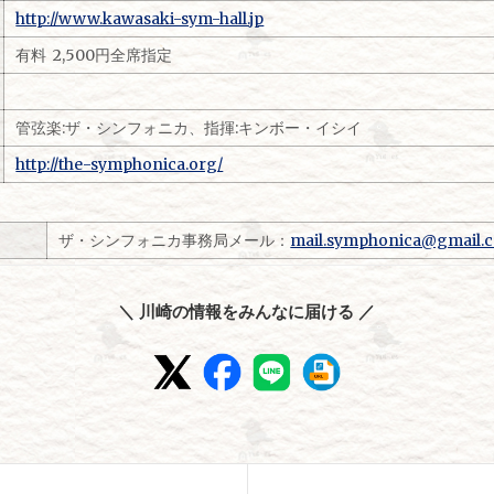
http://www.kawasaki-sym-hall.jp
有料 2,500円全席指定
管弦楽:ザ・シンフォニカ、指揮:キンボー・イシイ
http://the-symphonica.org/
先
ザ・シンフォニカ事務局メール：
mail.symphonica@gmail.
＼ 川崎の情報をみんなに届ける ／