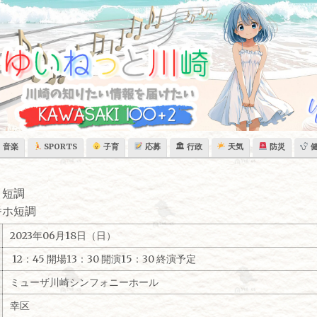
音楽
SPORTS
子育
応募
🏛 行政
天気
防災
ロ短調
番ホ短調
2023年06月18日（日）
12：45 開場13：30 開演15：30 終演予定
ミューザ川崎シンフォニーホール
幸区