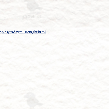
。
topics/fridaymusicnight.html