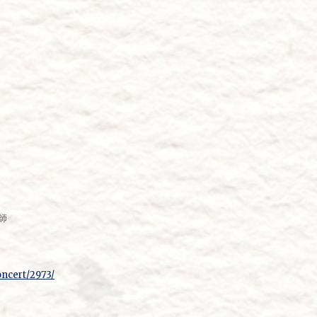
師
oncert/2973/