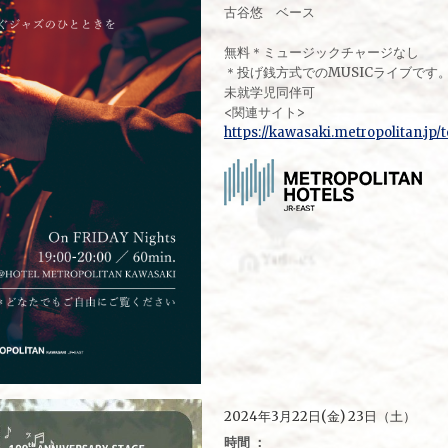
古谷悠 ベース
無料＊ミュージックチャージなし
＊投げ銭方式でのMUSICライブです
未就学児同伴可
<関連サイト>
https://kawasaki.metropolitan.jp/
2024年3月22日(金) 23日（土）
時間 ：