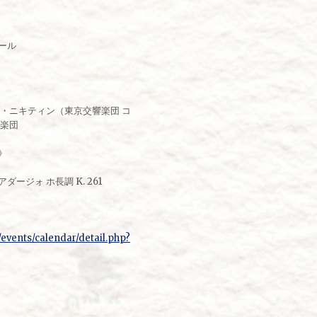
ール
・ニキティン（東京交響楽団 コ
響楽団
》
ジォ ホ長調 K. 261
/events/calendar/detail.php?