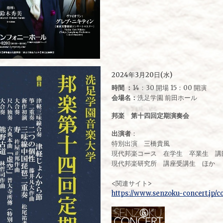
2024年3月20日(水)
時間 ：
14：30 開場 15：00 開演
会場名：
洗足学園 前田ホール
邦楽 第十四回定期演奏会
出演者
：
特別出演 三橋貴風
現代邦楽コース 在学生 卒業生 講
現代邦楽研究所 講座受講生 ほか
<関連サイト>
https://www.senzoku-concert.jp/c