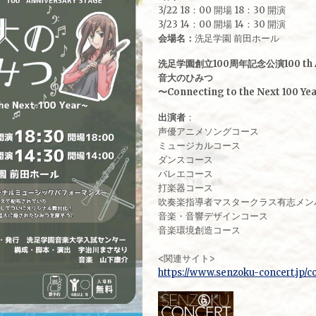
3/22 18：00 開場 18：30 開演
3/23 14：00 開場 14：30 開演
会場名：
洗足学園 前田ホール
洗足学園創立100周年記念公演100 th A
音大のひみつ
〜Connecting to the Next 100 Ye
出演者
：
声優アニメソングコース
ミュージカルコース
ダンスコース
バレエコース
打楽器コース
吹奏楽指導者マスタークラス有志メン
音楽・音響デザインコース
音楽環境創造コース
<関連サイト>
https://www.senzoku-concert.jp/c