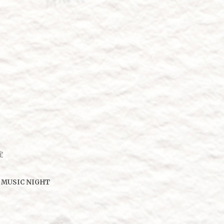
定
USIC NIGHT