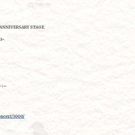
NNIVERSARY STAGE
ar~
バー
oncert/3000/