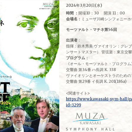
2024年3月20日(水)
時間 ：
開場10：30 開演 11：00
会場名：
ミューザ川崎シンフォニーホ
モーツァルト・マチネ第56回
出演者
：
指揮：鈴木秀美 ヴァイオリン：グレブ
ンサートマスター） 管弦楽：東京交
プログラム：
《オール・モーツァルト・プログラム
交響曲 第34番 ハ長調 K. 338
ヴァイオリンとオーケストラのためのアダー
交響曲 第29番 イ長調 K. 201(186a)
<関連サイト>
https://www.kawasaki-sym-hall.jp
id=3299