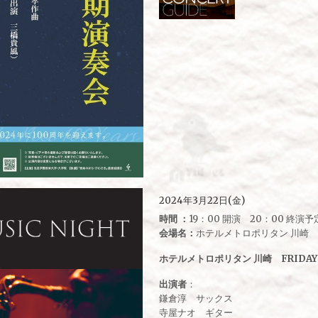
2024年3月22日(金)
時間 ：
19：00 開演 20：00 終演予
会場名：
ホテルメトロポリタン 川崎
ホテルメトロポリタン 川崎 FRIDAY M
出演者
：
鎌倉淳 サックス
寺屋ナオ ギター