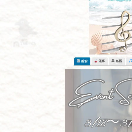
Skip
to
content
総合
催事
🏛 各区