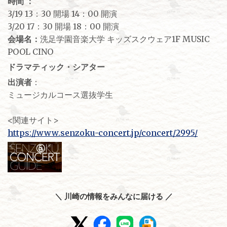
時間 ：
3/19 13：30 開場 14：00 開演
3/20 17：30 開場 18：00 開演
会場名：
洗足学園音楽大学 キッズスクウェア1F MUSIC
POOL CINO
ドラマティック・シアター
出演者
：
ミュージカルコース選抜学生
<関連サイト>
https://www.senzoku-concert.jp/concert/2995/
＼ 川崎の情報をみんなに届ける ／