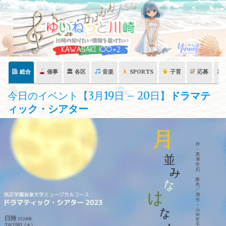
Skip
to
content
総合
催事
🏛 各区
音楽
SPORTS
子育
応募
🏛
今日のイベント【3月19日 – 20日】
ドラマテ
ィック・シアター