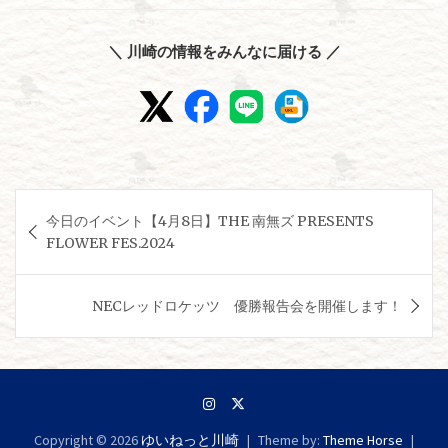
＼ 川崎の情報をみんなに届ける ／
投
今日のイベント【4月8日】THE 南無ズ PRESENTS
稿
FLOWER FES.2024
ナ
ビ
NECレッドロケッツ 優勝報告会を開催します！
ゲ
ー
シ
ョ
Copyright © 2026
ゆいねっと川崎
Theme by:
Theme Horse