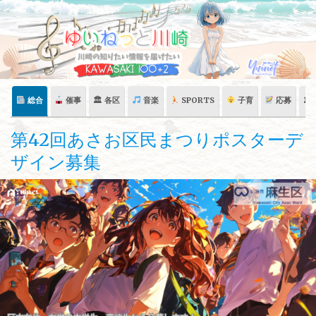
Skip
to
content
総合
催事
🏛 各区
音楽
SPORTS
子育
応募
🏛
第42回あさお区民まつりポスターデ
ザイン募集