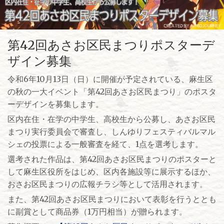
第42回あさお区民まつりポスターデ
ザイン募集
令和6年10月13日（日）に開催が予定されている、麻生区
の秋の一大イベント「第42回あさお区民まつり」のポスタ
ーデザインを募集します。
区内在住・在学の中学生、高校生から公募し、あさお区民
まつり実行委員会で審査し、しんゆりフェスティバルマル
シェの投票による一般審査を経て、1点を選考します。
選考された作品は、第42回あさお区民まつりのポスターと
して麻生区役所をはじめ、区内各施設等に展示するほか、
おさお区民まつりの広報チラシ等として活用されます。
また、第42回あさお区民まつりにおいて表彰を行うととも
に副賞として商品券（1万円相当）が贈られます。