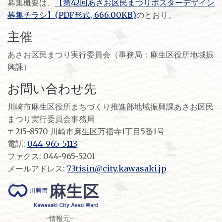
募集概要は、
【第42回あさお区民まつりポスターデザイン
募集チラシ】(PDF形式, 666.00KB)
のとおり。
主催
あさお区民まつり実行委員会（事務局：麻生区役所地域振
興課）
お問い合わせ先
川崎市麻生区役所まちづくり推進部地域振興課あさお区民
まつり実行委員会事務局
〒215-8570 川崎市麻生区万福寺1丁目5番1号
電話:
044-965-5113
ファクス: 044-965-5201
メールアドレス:
73tisin@city.kawasaki.jp
-情報元-