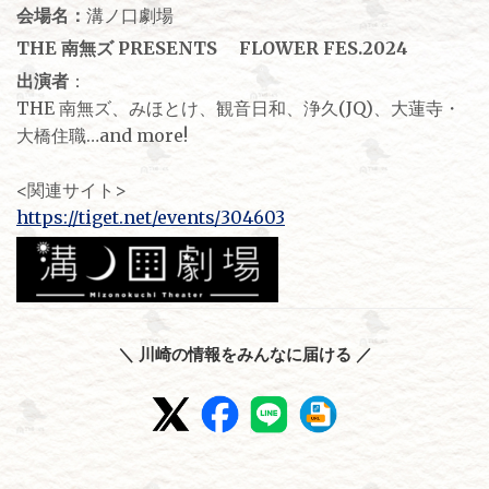
会場名：
溝ノ口劇場
THE 南無ズ PRESENTS FLOWER FES.2024
出演者
：
THE 南無ズ、みほとけ、観音日和、浄久(JQ)、大蓮寺・
大橋住職…and more!
<関連サイト>
https://tiget.net/events/304603
＼ 川崎の情報をみんなに届ける ／