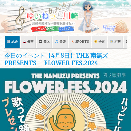
Skip
to
content
総合
催事
🏛 各区
音楽
SPORTS
子育
応募
🏛
今日のイベント【4月8日】
THE 南無ズ
PRESENTS FLOWER FES.2024