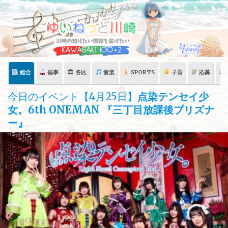
Skip
to
content
総合
催事
🏛 各区
音楽
SPORTS
子育
応募
🏛
今日のイベント【4月25日】
点染テンセイ少
女。6th ONEMAN 『三丁目放課後プリズナ
ー』