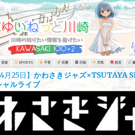
音楽
SPORTS
子育
応募
🏛 行政
天気
防災
4月25日】
かわさきジャズ×TSUTAYA S
ペシャルライブ