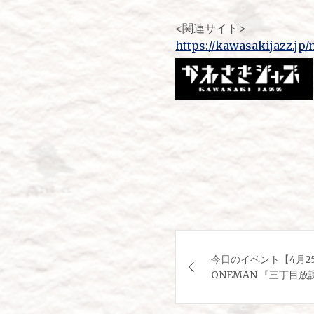
<関連サイト>
https://kawasakijazz.jp/
投
今日のイベント【4月2
稿
ONEMAN 『三丁目
ナ