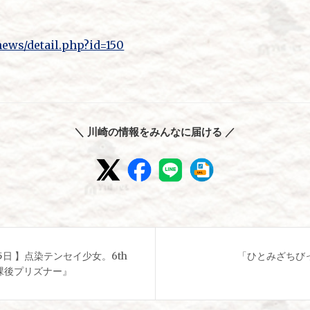
news/detail.php?id=150
＼ 川崎の情報をみんなに届ける ／
5日 】点染テンセイ少女。6th
「ひとみざちび
放課後プリズナー』