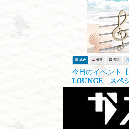
Skip
to
content
総合
催事
🏛 各区
今日のイベント【
LOUNGE ス