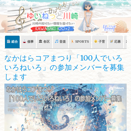
Skip
to
content
総合
催事
🏛 各区
音楽
SPORTS
子育
応募
🏛
なかはらコアまつり「100人でいろ
いろねいろ」の参加メンバーを募集
します