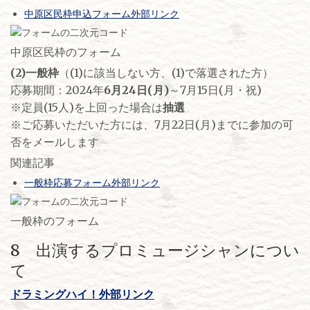
中原区民枠申込フォーム外部リンク
中原区民枠のフォーム
(2)一般枠
（(1)に該当しない方、(1)で落選された方）
応募期間：2024年
6月24日(月)
～7月15日(月・祝)
※定員(15人)を上回った場合は
抽選
※ご応募いただいた方には、7月22日(月)までに参加の可
否をメールします
関連記事
一般枠応募フォーム外部リンク
一般枠のフォーム
8 出演するプロミュージシャンについ
て
ドラミングハイ！外部リンク