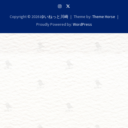
ー
シ
Copyright © 2026
ゆいねっと川崎
Theme by:
Theme Horse
ョ
Proudly Powered by:
WordPress
ン