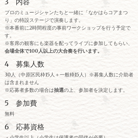
3 内容
プロのミュージシャンたちと一緒に「なかはらコアまつ
り」の特設ステージで演奏します。
※本番前に2時間程度の事前ワークショップを行う予定で
す。
※客席の観客にも楽器を配ってライブに参加してもらい、
会場全体で100人以上の大合奏を行います。
4 募集人数
30人（中原区民枠15人＋一般枠15人）※募集人数に介助者
は含まれません
※応募者多数の場合は
抽選
の上、参加者を決定します。
5 参加費
無料
6 応募資格
・小学生以上（小学生は保護者の同伴が必要）