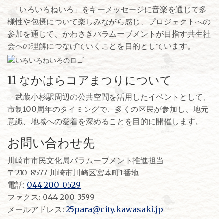
「いろいろねいろ」をキーメッセージに音楽を通じて多
様性や包摂について楽しみながら感じ、プロジェクトへの
参加を通じて、かわさきパラムーブメントが目指す共生社
会への理解につなげていくことを目的としています。
11 なかはらコアまつりについて
武蔵小杉駅周辺の公共空間を活用したイベントとして、
市制100周年のタイミングで、多くの区民が参加し、地元
意識、地域への愛着を深めることを目的に開催します。
お問い合わせ先
川崎市市民文化局パラムーブメント推進担当
〒210-8577 川崎市川崎区宮本町1番地
電話:
044-200-0529
ファクス: 044-200-3599
メールアドレス:
25para@city.kawasaki.jp