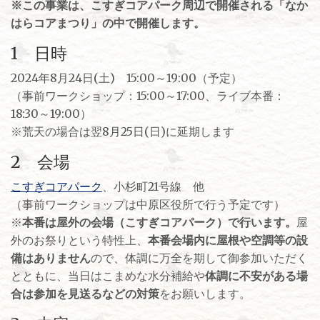
※この事業は、こすぎコアパーク周辺で開催される「なか
はらコアまつり」の中で開催します。
1 日時
2024年8月24日(土) 15:00～19:00（予定）
（事前ワークショップ：15:00～17:00、ライブ本番：
18:30～19:00）
※荒天の場合は翌8月25日(日)に延期します
2 会場
こすぎコアパーク
、小杉町21号線 他
（事前ワークショップは中原区役所で行う予定です）
※
本番は屋外の会場（こすぎコアパーク）で行います。
屋
外のお祭りという特性上、
本番会場内に屋根や空調等の設
備はありません
ので、体調に万全を期して御参加いただく
とともに、当日はこまめな水分補給や
体調に不安がある場
合は参加を見送るなどの対策
をお願いします。