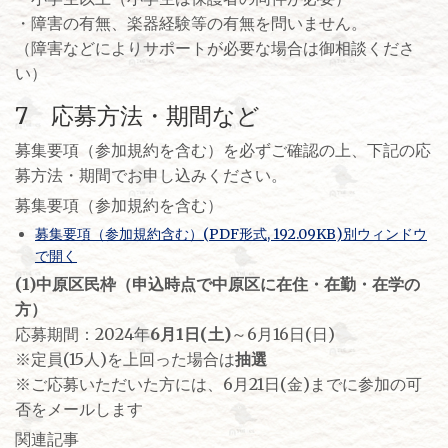
・障害の有無、楽器経験等の有無を問いません。
（障害などによりサポートが必要な場合は御相談くださ
い）
7 応募方法・期間など
募集要項（参加規約を含む）を必ずご確認の上、下記の応
募方法・期間でお申し込みください。
募集要項（参加規約を含む）
募集要項（参加規約含む）(PDF形式, 192.09KB)別ウィンドウ
で開く
(1)中原区民枠（申込時点で中原区に在住・在勤・在学の
方）
応募期間：2024年
6月1日(土)
～6月16日(日)
※定員(15人)を上回った場合は
抽選
※ご応募いただいた方には、6月21日(金)までに参加の可
否をメールします
関連記事