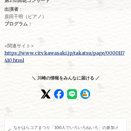
第252回花コンサート
出演者
：
原田千明（ピアノ）
プログラム：
<関連サイト>
https://www.city.kawasaki.jp/takatsu/page/0000117
410.html
＼ 川崎の情報をみんなに届ける ／
投
なかはらコアまつり「100人でいろいろねいろ」の参加メ