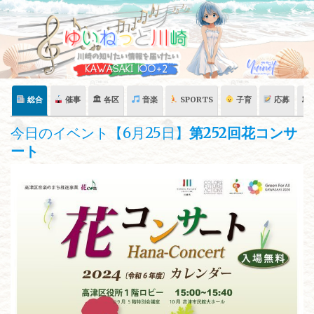
Skip
to
content
総合
催事
🏛 各区
音楽
SPORTS
子育
応募
🏛
今日のイベント【6月25日】
第252回花コンサ
ート