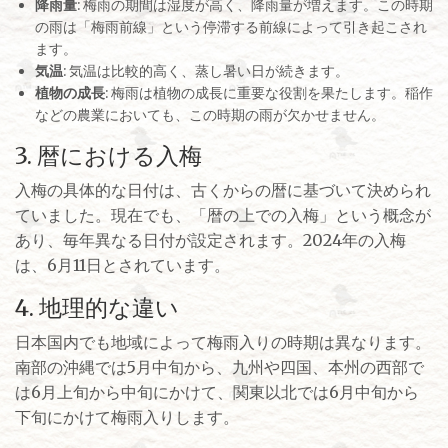
降雨量
: 梅雨の期間は湿度が高く、降雨量が増えます。この時期
の雨は「梅雨前線」という停滞する前線によって引き起こされ
ます。
気温
: 気温は比較的高く、蒸し暑い日が続きます。
植物の成長
: 梅雨は植物の成長に重要な役割を果たします。稲作
などの農業においても、この時期の雨が欠かせません。
3. 暦における入梅
入梅の具体的な日付は、古くからの暦に基づいて決められ
ていました。現在でも、「暦の上での入梅」という概念が
あり、毎年異なる日付が設定されます。2024年の入梅
は、6月11日とされています。
4. 地理的な違い
日本国内でも地域によって梅雨入りの時期は異なります。
南部の沖縄では5月中旬から、九州や四国、本州の西部で
は6月上旬から中旬にかけて、関東以北では6月中旬から
下旬にかけて梅雨入りします。