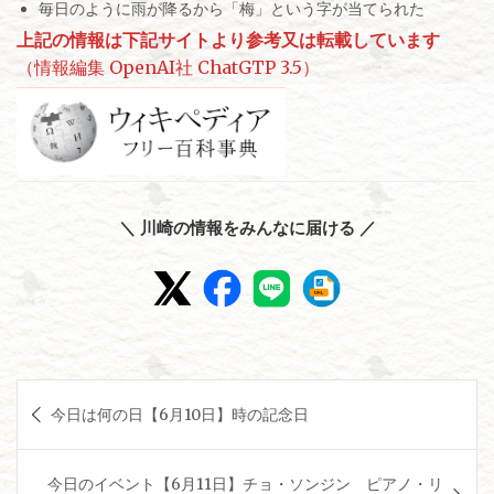
毎日のように雨が降るから「梅」という字が当てられた
上記の情報は下記サイトより参考又は転載しています
（情報編集 OpenAI社 ChatGTP 3.5）
＼ 川崎の情報をみんなに届ける ／
投
今日は何の日【6月10日】時の記念日
稿
ナ
今日のイベント【6月11日】チョ・ソンジン ピアノ・リ