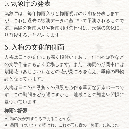
5. 気象庁の発表
気象庁は、毎年梅雨入りと梅雨明けの時期を発表します
が、これは過去の観測データに基づいて予測されるもので
す。実際の梅雨入りや梅雨明けの日付は、天候の変化によ
り前後することがあります。
6. 入梅の文化的側面
入梅は日本の文化にも深く根付いており、俳句や短歌など
の文学作品にもよく登場します。また、梅雨の期間中には
紫陽花（あじさい）などの花が見ごろを迎え、季節の風物
詩となっています。
入梅は日本の四季折々の風景を形作る重要な要素の一つで
す。この期間をどう過ごすかも、地域ごとの知恵や習慣に
基づいています。
梅雨の語源
梅の実が熟すころであることから
黴雨（ばいう）と呼ばれ、これが同じ音の「梅雨」に転じた