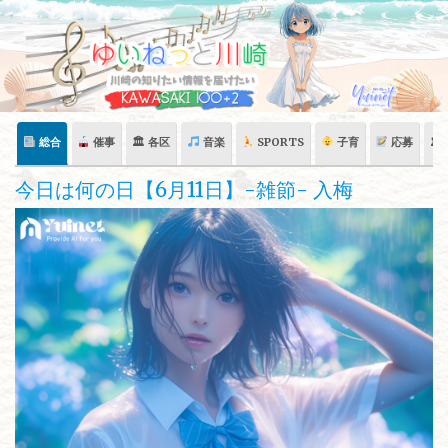
Skip
to
content
総合
催事
🏛 各区
音楽
SPORTS
子育
応募
🏛
今日は何の日【6月11日】-雑節- 入梅