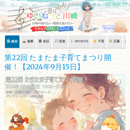
Skip
to
content
総合
催事
🏛 各区
音楽
SPORTS
子育
応募
🏛
第22回 たまたま子育てまつり開
催！【2024年9月15日】