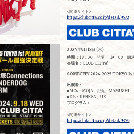
<関連サイト>
https://clubcitta.co.jp/detail/9572
2024年9月18日 (水)
時間 ：
18：30 開場 19：00 開
会場名：
CLUB CITTA’
SOMECITY 2024-2025 TOKYO 1st
出演者
：
■MCs：MOJA、卍丸、MAMUSHI
■DJs：KENKEN、UE
プログラム：
<関連サイト>
https://clubcitta.co.jp/detail/9379