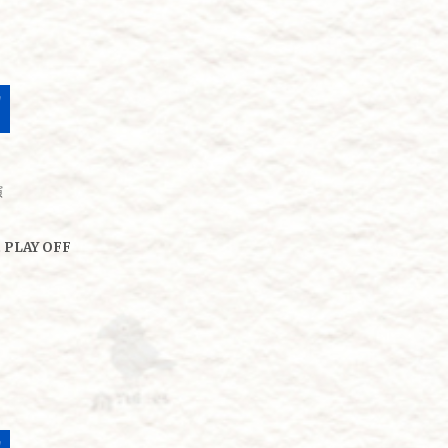
演
 PLAY OFF