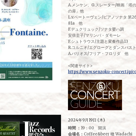
A.メンケン、G.スレーター/映画「
の扉」他
L.v.ベートーヴェン/ピアノソナタ 
81a 他
F.デュクリュック/ソナタ嬰ハ調
安倍圭子/マリンバ・ダモーレ
F.シュトラウス/主題と変奏作品13
R.コルニオ/エグローグとダンスパス
A.バリオス/フリア・フロリダ 他
<関連サイト>
https://www.senzoku-concert.jp/c
2024年9月19日 (木)
時間 ：
19：00 開演
会場名：
Coffee&beer 轍 Wadachi