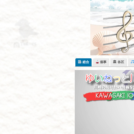
Skip
to
content
総合
催事
🏛 各区