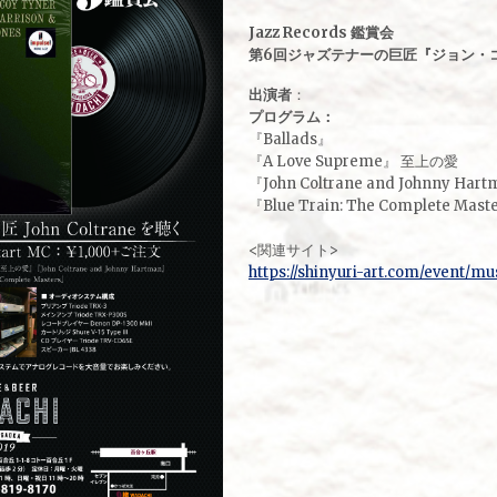
Jazz Records 鑑賞会
第6回ジャズテナーの巨匠『ジョン・
出演者
：
プログラム：
『Ballads』
『A Love Supreme』 至上の愛
『John Coltrane and Johnny Har
『Blue Train: The Complete Mast
<関連サイト>
https://shinyuri-art.com/event/mu