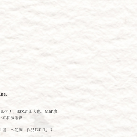
ne.
田ルアナ、Sax.西田大也、Mar.廣
Gt.伊藤陽夏
１番 ヘ短調 作品120-1より