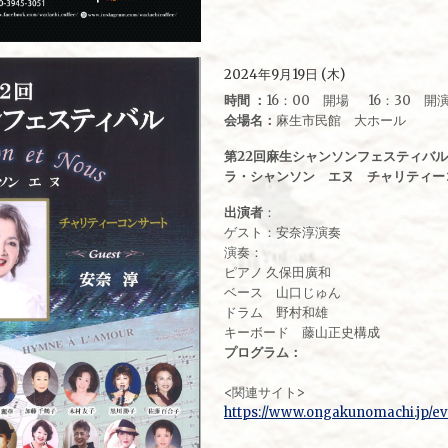
2024年9月19日 (木)
時間 ：
16：00 開場 16：30 開
会場名：
麻生市民館 大ホール
第22回麻生シャンソンフェスティバ
ラ・シャンソン エヌ チャリティー
出演者
：
ゲスト：安奈淳演奏
演奏：
ピアノ 久保田廣和
ベース 山口じゅん
ドラム 野村和雄
キーボード 藤山正史構成
プログラム：
<関連サイト>
https://www.ongakunomachi.jp/ev