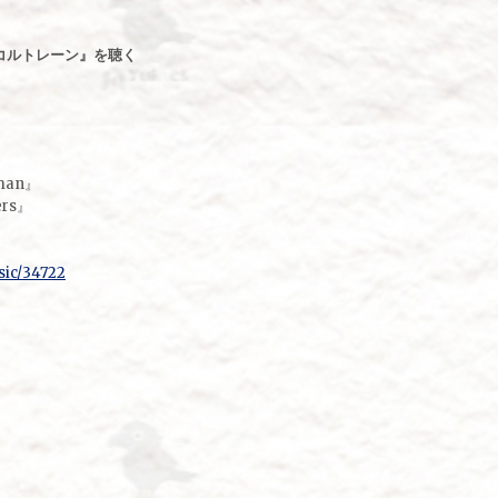
コルトレーン』を聴く
tman』
ers』
sic/34722