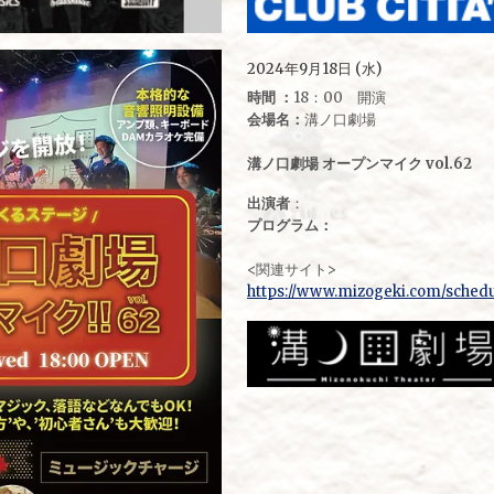
2024年9月18日 (水)
時間 ：
18：00 開演
会場名：
溝ノ口劇場
溝ノ口劇場 オープンマイク vol.62
出演者
：
プログラム：
<関連サイト>
https://www.mizogeki.com/sched