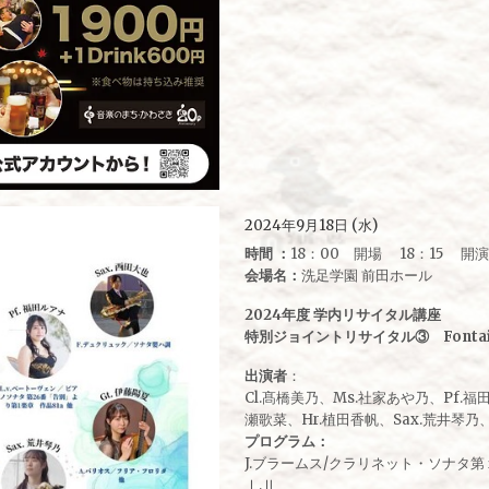
2024年9月18日 (水)
時間 ：
18：00 開場 18：15 開演
会場名：
洗足学園 前田ホール
2024年度 学内リサイタル講座
特別ジョイントリサイタル③ Fontai
出演者
：
Cl.髙橋美乃、Ms.社家あや乃、Pf.福
瀬歌菜、Hr.植田香帆、Sax.荒井琴乃、
プログラム：
J.ブラームス/クラリネット・ソナタ第
Ⅰ,Ⅱ