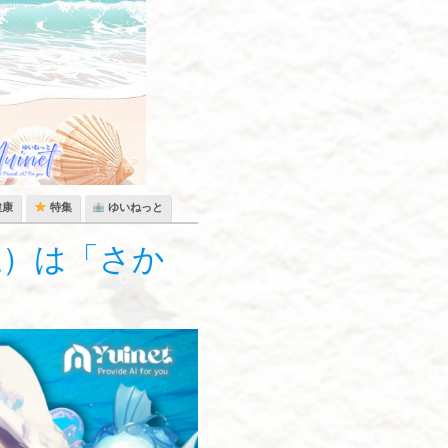
健康
特集
ゆいねっと
土）は「さか