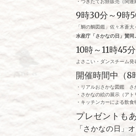
・つきたてお餅販売（関連
9時30分～9時5
「鯛の鯛図鑑」佐々木蒼大
水産庁「さかなの日」賛同
10時～11時45分
よさこい・ダンスチーム発
開催時間中（8
・リアルおさかな図鑑 さ
・さかなの絵の展示（アト
・キッチンカーによる飲食
プレゼントも
「さかなの日」