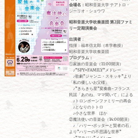
会場名：
昭和音楽大学 テアトロ・
ジーリオ・ショウワ
昭和音楽大学吹奏楽団 第2回ファミ
リー定期演奏会
出演者
：
指揮：福本信太郎（本学教授）
昭和音楽大学吹奏楽団
プログラム：
①家族の音楽会（11:00開演）
♪”SPY×FAMILY”メドレー
♪歌劇”ジャンニ・スキッキ”より
「私の優しいお父様」
♪”きらきら星”変奏曲~フランス
民謡「あのね、ママ聞いて」による
♪トロンボーンファミリーの再会
♪となりのトトロ
♪小さな世界 ほか
②魔法使いの音楽会（14:00開演）
♪「ハリー•ポッターと賢者の石」
より”ハリーの不思議な世界”
♪”アラジン”メドレー