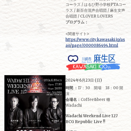
コーラス / はるひ野小学校PTAコー
ラス / 新百合混声合唱団 / 麻生女声
合唱団 / CLOVER LOVERS
プログラム：
<関連サイト>
https://www.city.kawasaki.jp/as
ao/page/0000086494.html
2024年6月23日 (日)
時間 ：
17：30 開場 18：00 開
演
会場名：
Coffee&beer 轍
Wadachi
Wadachi Weekend Live 127
BCG Republic Live !!