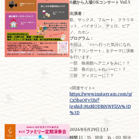
0歳から入場OKコンサート Vol.5
出演者
：
歌、サックス、フルート、クラリネ
ット、バイオリン、チェロ、ピア
ノ、カホン
プログラム：
今回は、「○○へ行った気分になれ
る！？コンサート」をテーマに演奏
を行います。
一部 映画館へアニメをみに！？
二部 夜のおしゃれバーに！？
三部 ディズニーに！？
<関連サイト>
https://www.instagram.com/p/
Cx5baOFv7Zv/?
igshid=MzRlODBiNWFlZA%3D
%3D
2024年6月29日 (土)
時間
13：15 開場 14：00 開演