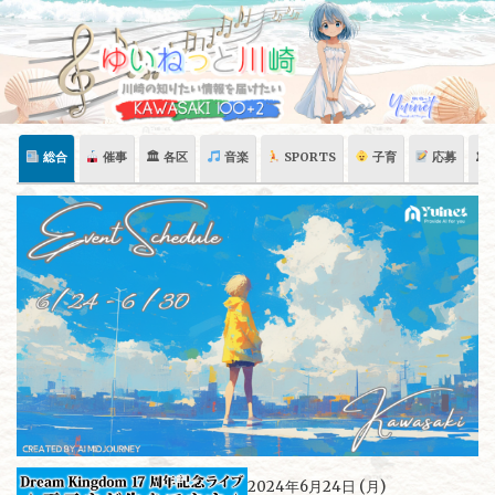
Skip
to
content
総合
催事
🏛 各区
音楽
SPORTS
子育
応募
🏛
2024年6月24日 (月)