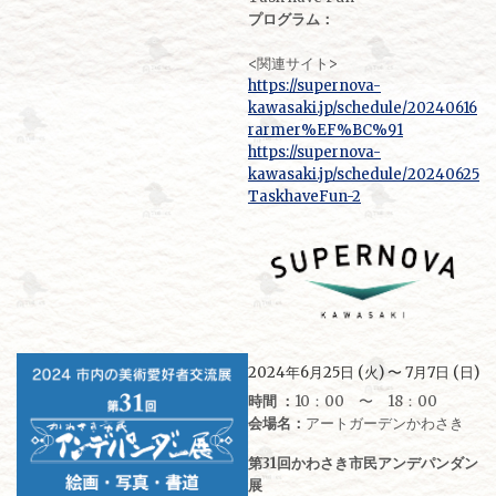
プログラム：
<関連サイト>
https://supernova-
kawasaki.jp/schedule/20240616
rarmer%EF%BC%91
https://supernova-
kawasaki.jp/schedule/20240625
TaskhaveFun-2
2024年6月25日 (火) 〜 7月7日 (日)
時間 ：
10：00 〜 18：00
会場名：
アートガーデンかわさき
第31回かわさき市民アンデパンダン
展