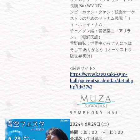
長調 BuxWV 137
ンゴ・ホァン・クァン：弦楽オーケ
ストラのためのベトナム民謡「リ
ィ・ホァイ・ナム」
チェ／ソン編：管弦楽曲「アリラ
ン」（朝鮮民謡）
菅野由弘：世界中から こんにちは
そして ありがとう（オーケストラ
版世界初演）
<関連サイト>
https://www.kawasaki-sym-
hall.jp/events/calendar/detail.p
hp?id=3742
2024年6月29日 (土)
時間 ：
10：00 〜 15：00
会場名：
生田緑地