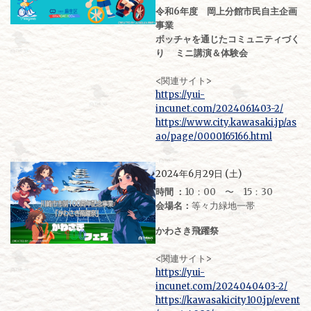
令和6年度 岡上分館市民自主企画
事業
ボッチャを通じたコミュニティづく
り ミニ講演＆体験会
<関連サイト>
https://yui-
incunet.com/2024061403-2/
https://www.city.kawasaki.jp/as
ao/page/0000165166.html
2024年6月29日 (土)
時間 ：
10：00 〜 15：30
会場名：
等々力緑地一帯
かわさき飛躍祭
<関連サイト>
https://yui-
incunet.com/2024040403-2/
https://kawasakicity100.jp/event