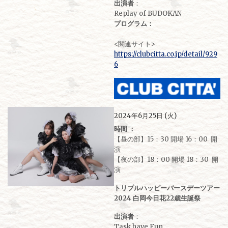
出演者
：
Replay of BUDOKAN
プログラム：
<関連サイト>
https://clubcitta.co.jp/detail/929
6
2024年6月25日 (火)
時間 ：
【昼の部】15：30 開場 16：00 開
演
【夜の部】18：00 開場 18：30 開
演
トリプルハッピーバースデーツアー
2024 白岡今日花22歳生誕祭
出演者
：
Task have Fun