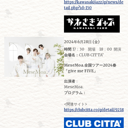
https://kawasakijazz.jp/news/de
tail.php?id=150
2024年6月28日 (金)
時間
17：30 開場 18：00 開演
会場名：
CLUB CITTA’
MeseMoa.全国ツアー2024春
「give me FIVE」
出演者
：
MeseMoa.
プログラム：
<関連サイト>
https://clubcitta.co.jp/detail/9218