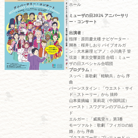
ホール
ミューザの日2024 アニバーサリ
ー・コンサート
出演者
：
指揮：原田慶太楼 ナビゲーター・
脚本：桜井しおり パイプオルガ
ン：大木麻理 ピアノ：小川典子 管
弦楽：東京交響楽団 合唱：ミュー
ザの日スペシャル合唱団
プログラム：
スッペ：喜歌劇「軽騎兵」から 序
曲
バーンスタイン：「ウエスト・サイ
ド・ストーリー」から 抜粋
山本菜摘編：茉莉花（中国民謡）
ハースト：スワグマンのプロムナー
ド
エルガー：「威風堂々」第1番
モーツァルト：歌劇「フィガロの結
婚」から 序曲
ブクステフーデ：プレリュード ハ