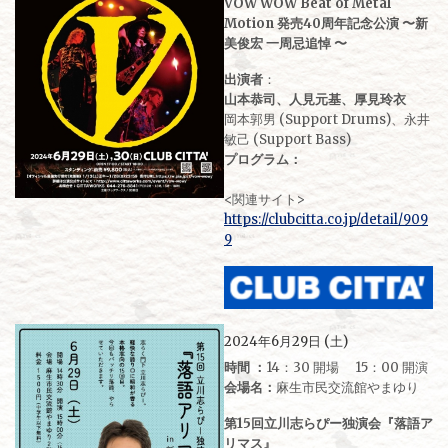
VOW WOW Beat of Metal
Motion 発売40周年記念公演 〜新
美俊宏 一周忌追悼 〜
出演者
：
山本恭司、人見元基、厚見玲衣
岡本郭男 (Support Drums)、永井
敏己 (Support Bass)
プログラム：
<関連サイト>
https://clubcitta.co.jp/detail/909
9
2024年6月29日 (土)
時間 ：
14：30 開場 15：00 開演
会場名：
麻生市民交流館やまゆり
第15回立川志らぴー独演会『落語ア
リマス』