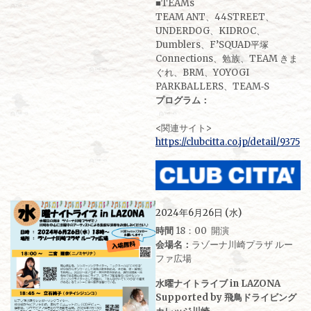
■TEAMs
TEAM ANT、44STREET、
UNDERDOG、KIDROC、
Dumblers、F’SQUAD平塚
Connections、勉族、TEAM きま
ぐれ、BRM、YOYOGI
PARKBALLERS、TEAM‐S
プログラム：
<関連サイト>
https://clubcitta.co.jp/detail/9375
2024年6月26日 (水)
時間
18：00 開演
会場名：
ラゾーナ川崎プラザ ルー
ファ広場
水曜ナイトライブ in LAZONA
Supported by 飛鳥ドライビング