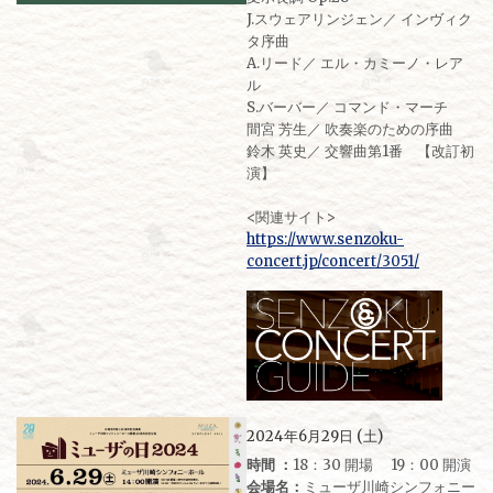
J.スウェアリンジェン／ インヴィク
タ序曲
A.リード／ エル・カミーノ・レア
ル
S.バーバー／ コマンド・マーチ
間宮 芳生／ 吹奏楽のための序曲
鈴木 英史／ 交響曲第1番 【改訂初
演】
<関連サイト>
https://www.senzoku-
concert.jp/concert/3051/
2024年6月29日 (土)
時間 ：
18：30 開場 19：00 開演
会場名：
ミューザ川崎シンフォニー