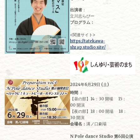
出演者
：
立川志らぴー
プログラム：
<関連サイト>
https://tatekawa-
shrap.studio.site/
2024年6月29日 (土)
時間 ：
【昼の部】14：30 開場 15：
00 開演
【夜の部】18：00 開場 18：
30 開演
会場名：
溝ノ口劇場
N Pole dance Studio 第6回公演