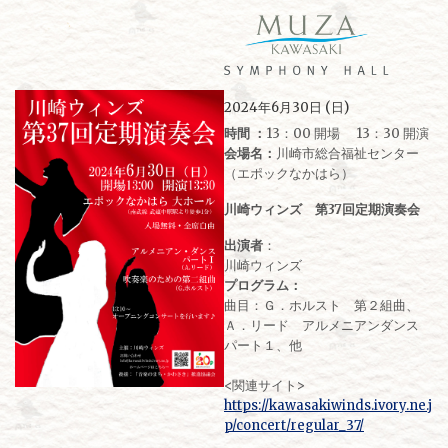
2024年6月30日 (日)
時間 ：
13：00 開場 13：30 開演
会場名：
川崎市総合福祉センター
（エポックなかはら）
川崎ウィンズ 第37回定期演奏会
出演者
：
川崎ウィンズ
プログラム：
曲目：Ｇ．ホルスト 第２組曲、
Ａ．リード アルメニアンダンス
パート１、他
<関連サイト>
https://kawasakiwinds.ivory.ne.j
p/concert/regular_37/