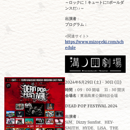
～ロックに！キュートに‼ポールダ
ンスだ♪♪～
出演者
：
プログラム：
<関連サイト>
https://www.mizogeki.com/sch
edule
2024年6月29日 (土)・30日 (日)
時間 ：
09：00 開場 11：30 開演
会場名：
東扇島東公園特設会場
DEAD POP FESTiVAL 2024
出演者
：
SiM、Dizzy Sunfist、HEY-
SMITH、HYDE、LiSA、THE