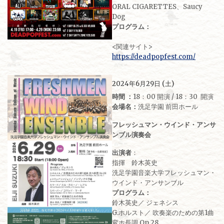
ORAL CIGARETTES、Saucy
Dog
プログラム：
<関連サイト>
https://deadpopfest.com/
2024年6月29日 (土)
時間 ：
18：00 開演 / 18：30 開演
会場名：
洗足学園 前田ホール
フレッシュマン・ウインド・アンサ
ンブル演奏会
出演者
：
指揮 鈴木英史
洗足学園音楽大学フレッシュマン・
ウインド・アンサンブル
プログラム：
鈴木英史／ ジェネシス
G.ホルスト／ 吹奏楽のための第1曲
変ホ長調 Op.28