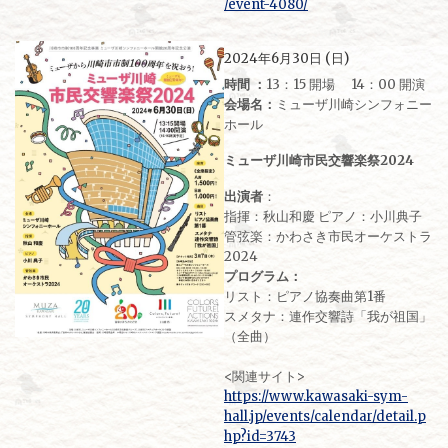
/event-4080/
2024年6月30日 (日)
時間 ：
13：15 開場 14：00 開演
会場名：
ミューザ川崎シンフォニー
ホール
ミューザ川崎市民交響楽祭2024
出演者
：
指揮：秋山和慶 ピアノ：小川典子
管弦楽：かわさき市民オーケストラ
2024
プログラム：
リスト：ピアノ協奏曲第1番
スメタナ：連作交響詩「我が祖国」
（全曲）
<関連サイト>
https://www.kawasaki-sym-
hall.jp/events/calendar/detail.p
hp?id=3743