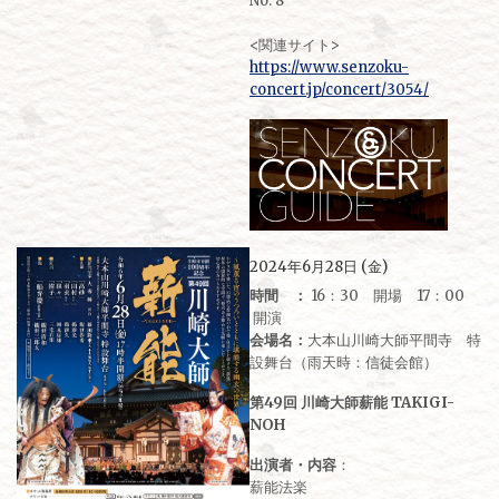
No. 8
<関連サイト>
https://www.senzoku-
concert.jp/concert/3054/
2024年6月28日 (金)
時間 ：
16：30 開場 17：00
開演
会場名：
大本山川崎大師平間寺 特
設舞台（雨天時：信徒会館）
第49回 川崎大師薪能 TAKIGI-
NOH
出演者・内容
：
薪能法楽