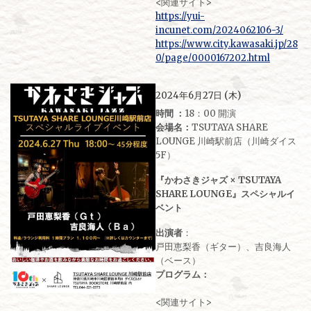
<関連サイト>
https://yui-
incunet.com/2024062106-3/
https://www.city.kawasaki.jp/28
0/page/0000167202.html
2024年6月27日 (木)
時間 ：
18：00 開演
会場名：
TSUTAYA SHARE
LOUNGE 川崎駅前店（川崎ダイス
5F）
『かわさきジャズ × TSUTAYA
SHARE LOUNGE』スペシャルイ
ベント
出演者
：
戸田恵梨香（ギター）、吉良海人
（ベース）
プログラム：
<関連サイト>