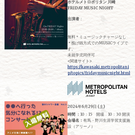
ホテルメトロポリタン 川崎
FRIDAY MUSIC NIGHT
出演者
：
無料＊ミュージックチャージなし
＊投げ銭方式でのMUSICライブで
す。
未就学児同伴可
<関連サイト>
https://kawasaki.metropolitan.j
p/topics/fridaymusicnight.html
2024年6月29日 (土)
時間 ：
10：15 開場 10：30 開演
会場名：
有馬・野川生涯学習支援施
設（アリーノ）