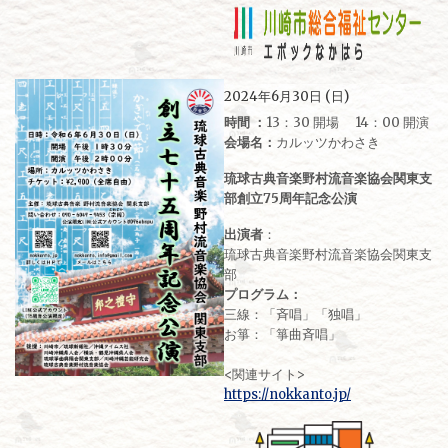
2024年6月30日 (日)
時間 ：
13：30 開場 14：00 開演
会場名：
カルッツかわさき
琉球古典音楽野村流音楽協会関東支
部創立75周年記念公演
出演者
：
琉球古典音楽野村流音楽協会関東支
部
プログラム：
三線：「斉唱」「独唱」
お箏：「箏曲斉唱」
<関連サイト>
https://nokkanto.jp/