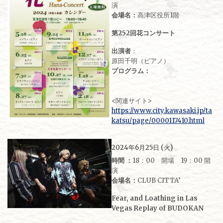
演
会場名：
高津区役所1階
第252回花コンサート
出演者
：
原田千明（ピアノ）
プログラム：
<関連サイト>
https://www.city.kawasaki.jp/ta
katsu/page/0000117410.html
2024年6月25日 (火)
時間 ：
18：00 開場 19：00 開
演
会場名：
CLUB CITTA’
Fear, and Loathing in Las
Vegas Replay of BUDOKAN