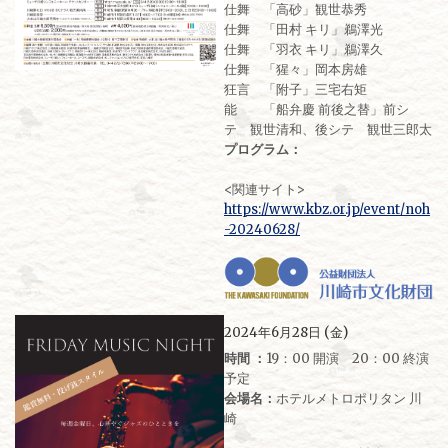
仕舞 「高砂」観世恭秀
仕舞 「田村 キリ」鵜澤光
仕舞 「羽衣 キリ」鵜澤久
仕舞 「猩々」岡本房雄
狂言 「附子」三宅右矩
能 「船弁慶 前後之替」前シ
テ 観世清和、後シテ 観世三郎太
プログラム：
<関連サイト>
https://www.kbz.or.jp/event/noh
-20240628/
2024年6月28日 (金)
時間 ：
19：00 開演 20：00 終演
予定
会場名：
ホテルメトロポリタン 川
崎