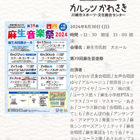
2024年6月30日 (日)
時間 ：
12：30 開場 13：00 開
演
会場名：
麻生市民館 大ホール
第39回麻生音楽祭
出演者
：
ゆりがおか児童合唱団 / 女声合唱団
ゆり / アルページュ / 世田谷ジョイ
ルフクワイヤ / コーラス「柿の実」
/ コーラス悠々 / 麻生小学校PTAコ
ーラス / コーロ・マスキーレ・あさ
お / コーラス銀の会 / 合唱団ふぉる
てしも / 赤とんぼの会 / アンサンブ
ル・アマデウス / 青葉コーラス / 麻
生シンガーズアンリミテッド / 麻生
合唱団 / 麻生童謡をうたう会 / チョ
コっとコーラス隊 / あさおポップス