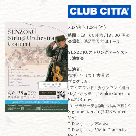
2024年6月28日 (金)
時間 ：
18：00 開演 / 18：30 開演
会場名：
洗足学園 前田ホール
SENZOKUストリングオーケスト
ラ演奏会
出演者
：
指揮・ソリスト 古澤 巖
プログラム：
J.アイアランド／ダウンランド組曲
G.ヴィオッティ／Violin Concerto
No.22 3mov.
P.d.サラサーテ(編曲：小高 直樹)／
Zigeunerweisen(2023 winter
Ver.)
R.D.マリーノ／Mojave
R.D.マリーノ／Violin Concerto