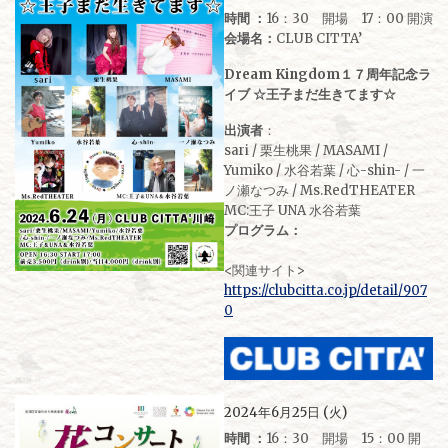
時間 ：
16：30 開場 17：00 開演
会場名：
CLUB CITTA’
Dream Kingdom１７周年記念ラ
イブ ☆王子まだ生きてます☆
出演者
：
sari / 栗生桃果 / MASAMI /
Yumiko / 水谷若葉 / 心-shin- / 一
ノ瀬なつみ / Ms.RedTHEATER
MC:王子 UNA 水谷若葉
プログラム：
<関連サイト>
https://clubcitta.co.jp/detail/907
0
2024年6月25日 (火)
時間 ：
16：30 開場 15：00 開