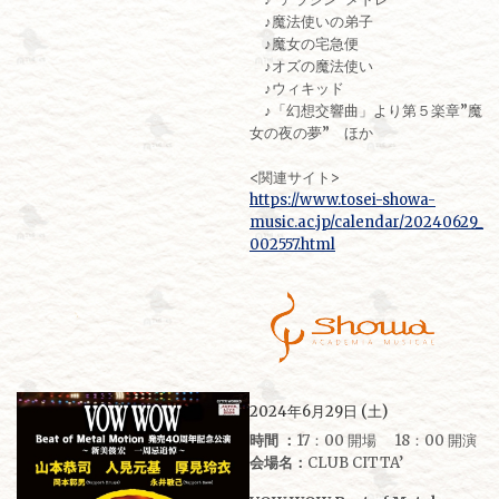
♪魔法使いの弟子
♪魔女の宅急便
♪オズの魔法使い
♪ウィキッド
♪「幻想交響曲」より第５楽章”魔
女の夜の夢” ほか
<関連サイト>
https://www.tosei-showa-
music.ac.jp/calendar/20240629_
002557.html
2024年6月29日 (土)
時間 ：
17：00 開場 18：00 開演
会場名：
CLUB CITTA’