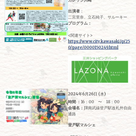
カレッジ川崎
出演者
：
二宮里奈、立石純子、サルーキー
プログラム：
<関連サイト>
https://www.city.kawasaki.jp/25
0/page/0000150249.html
2024年6月26日 (水)
時間 ：
16：00 〜 18：00
会場名：
JR南武線登戸駅改札外自由
通路
登戸駅マルシェ