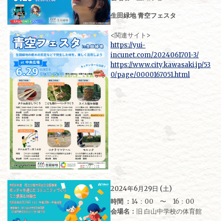
生田緑地 青空フェスタ
<関連サイト>
https://yui-
incunet.com/2024061701-3/
https://www.city.kawasaki.jp/53
0/page/0000167051.html
2024年6月29日 (土)
時間 ：
14：00 〜 16：00
会場名：
旧 白山中学校の体育館