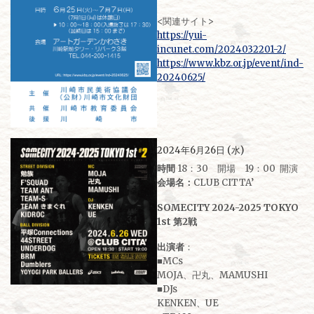
<関連サイト>
https://yui-
incunet.com/2024032201-2/
https://www.kbz.or.jp/event/ind-
20240625/
2024年6月26日 (水)
時間
18：30 開場 19：00 開演
会場名：
CLUB CITTA’
SOMECITY 2024-2025 TOKYO
1st 第2戦
出演者
：
■MCs
MOJA、卍丸、MAMUSHI
■DJs
KENKEN、UE