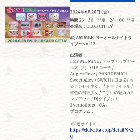
2024年6月28日 (金)
時間
23：30 開場 24：00 開演
会場名：
CLUB CITTA’
@JAM MEETS〜オールナイトラ
イブ〜 vol.12
出演者
：
I MY ME MINE / アップアップガー
ルズ（2） / UP ローチ /
Ange☆Reve / GANGDEMIC /
Sweet Alley / SW!CH / Chu-Z / 点
染テンセイ少女。 / トキヲイキル /
虹色の飛行少女 / 二丁目の魅力カミ
ングアウト / DJダイノジ /
24emotions（OA）
プログラム：
<関連サイト>
https://clubcitta.co.jp/detail/942
0