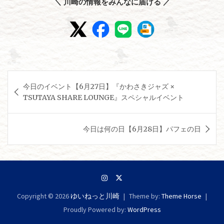
＼ 川崎の情報をみんなに届ける ／
投
今日のイベント【6月27日】『かわさきジャズ ×
稿
TSUTAYA SHARE LOUNGE』スペシャルイベント
ナ
ビ
今日は何の日【6月28日】パフェの日
ゲ
ー
シ
ョ
Copyright © 2026
ゆいねっと川崎
Theme by:
Theme Horse
ン
Proudly Powered by:
WordPress