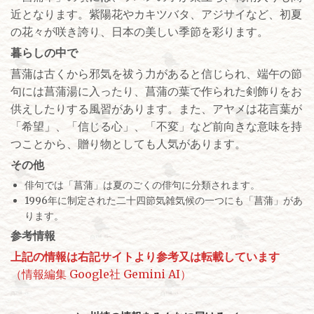
近となります。紫陽花やカキツバタ、アジサイなど、初夏
の花々が咲き誇り、日本の美しい季節を彩ります。
暮らしの中で
菖蒲は古くから邪気を祓う力があると信じられ、端午の節
句には菖蒲湯に入ったり、菖蒲の葉で作られた剣飾りをお
供えしたりする風習があります。また、アヤメは花言葉が
「希望」、「信じる心」、「不変」など前向きな意味を持
つことから、贈り物としても人気があります。
その他
俳句では「菖蒲」は夏のごくの俳句に分類されます。
1996年に制定された二十四節気雑気候の一つにも「菖蒲」があ
ります。
参考情報
上記の情報は右記サイトより参考又は転載しています
（情報編集 Google社 Gemini AI）