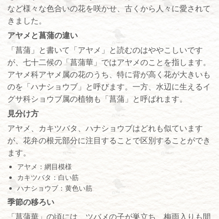
など様々な色合いの花を咲かせ、古くから人々に愛されて
きました。
アヤメと菖蒲の違い
「菖蒲」と書いて「アヤメ」と読むのはややこしいです
が、七十二候の「菖蒲華」ではアヤメのことを指します。
アヤメ科アヤメ属の花のうち、特に背が高く花が大きいも
のを「ハナショウブ」と呼びます。一方、水辺に生えるイ
グサ科ショウブ属の植物も「菖蒲」と呼ばれます。
見分け方
アヤメ、カキツバタ、ハナショウブはどれも似ています
が、花弁の根元部分に注目することで区別することができ
ます。
アヤメ：網目模様
カキツバタ：白い筋
ハナショウブ：黄色い筋
季節の移ろい
「菖蒲華」の頃には、ツバメの子が巣立ち、梅雨入りも間