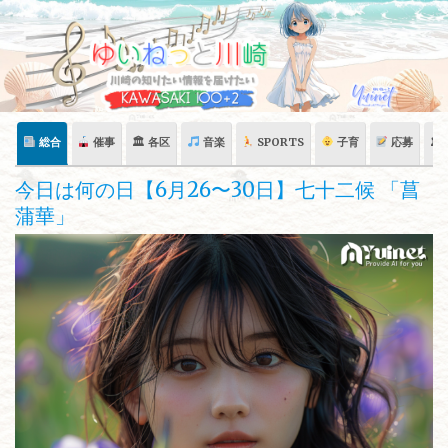
Skip
to
content
総合
催事
🏛 各区
音楽
SPORTS
子育
応募
🏛
今日は何の日【6月26〜30日】七十二候 「菖
蒲華」