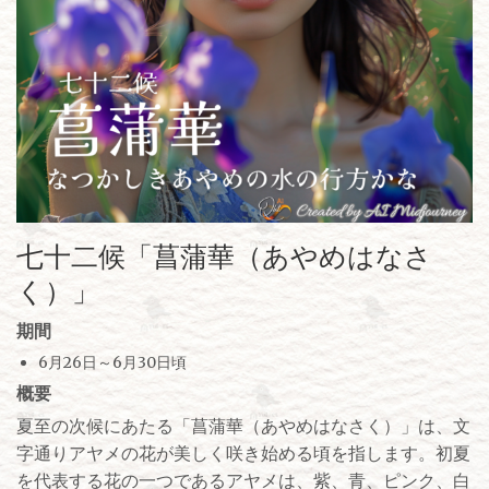
七十二候「菖蒲華（あやめはなさ
く）」
期間
6月26日～6月30日頃
概要
夏至の次候にあたる「菖蒲華（あやめはなさく）」は、文
字通りアヤメの花が美しく咲き始める頃を指します。初夏
を代表する花の一つであるアヤメは、紫、青、ピンク、白