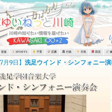
音楽
SPORTS
子育
応募
🏛 行政
天気
防災
7月9日】
洗足ウインド・シンフォニー演