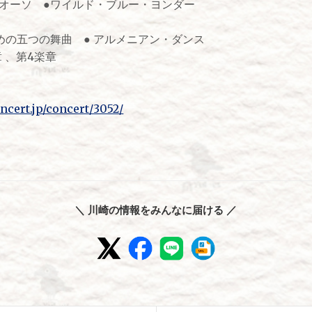
リオーソ ●ワイルド・ブルー・ヨンダー
めの五つの舞曲 ● アルメニアン・ダンス
 、第4楽章
cert.jp/concert/3052/
＼ 川崎の情報をみんなに届ける ／