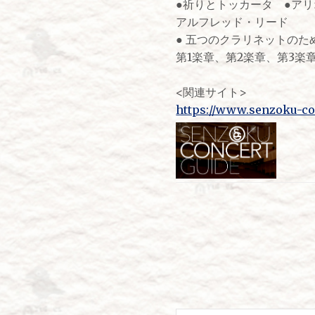
●祈りとトッカータ ●ア
アルフレッド・リード
● 五つのクラリネットのた
第1楽章、第2楽章、第3楽章
<関連サイト>
https://www.senzoku-con