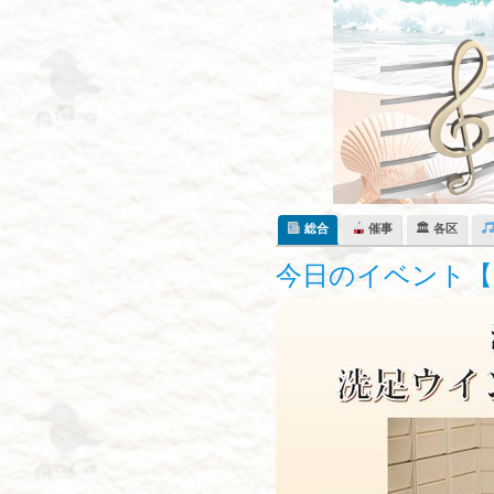
Skip
to
content
総合
催事
🏛 各区
今日のイベント【