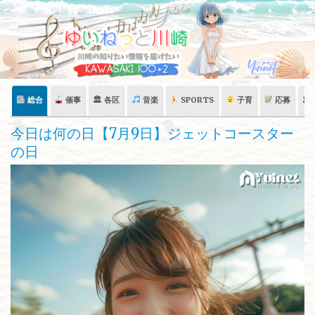
Skip
to
content
総合
催事
🏛 各区
音楽
SPORTS
子育
応募
🏛
今日は何の日【7月9日】ジェットコースター
の日