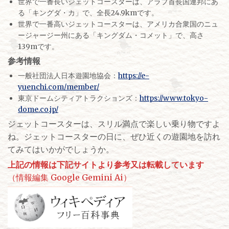
世界で一番長いジェットコースターは、アラブ首長国連邦にあ
る「キングダ・カ」で、全長24.9kmです。
世界で一番高いジェットコースターは、アメリカ合衆国のニュ
ージャージー州にある「キングダム・コメット」で、高さ
139mです。
参考情報
一般社団法人日本遊園地協会：
https://e-
yuenchi.com/member/
東京ドームシティアトラクションズ：
https://www.tokyo-
dome.co.jp/
ジェットコースターは、スリル満点で楽しい乗り物ですよ
ね。ジェットコースターの日に、ぜひ近くの遊園地を訪れ
てみてはいかがでしょうか。
上記の情報は下記サイトより参考又は転載しています
（情報編集 Google Gemini Ai）