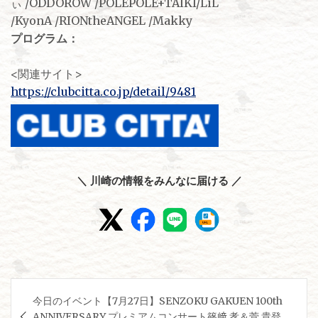
ぃ /ODDOROW /POLEPOLE+TAIKI/LiL
/KyonA /RIONtheANGEL /Makky
プログラム：
<関連サイト>
https://clubcitta.co.jp/detail/9481
＼ 川崎の情報をみんなに届ける ／
投
今日のイベント【7月27日】SENZOKU GAKUEN 100th
稿
ANNIVERSARY プレミアムコンサート篠﨑 孝＆菅 貴登