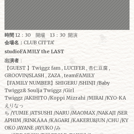
時間
12：30 開場 13：30 開演
会場名：
CLUB CITTA’
studioFAMILY the LAST
出演者
：
【GUEST 】Twiggz fam , LUCIFER , 杏仁豆腐 ,
GROOVIN/SLASH , ZAZA , teamFAMILY
【FAMILY NUMBER】SHIGERU /SHINJI /Baby
Twiggz& Soulja Twiggz /Girl
Twiggz /AKIHITO /Koppi Mizrahi /MIRAI /KYO-KA
えりなっ
ち /YUMIE /ATSUSHI /NARU /MAOMAX /NAKAJI /SER
APHIM /RINKAAA /KAGARI /KAKERU&JUN /CHU /KY
OKO /AYANE /AYUKO /み