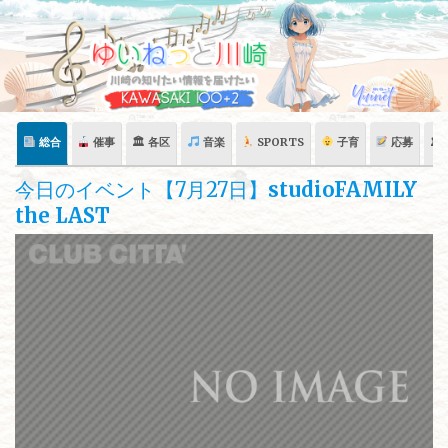
Skip
to
content
総合
催事
🏛 各区
音楽
SPORTS
子育
応募
🏛
今日のイベント【7月27日】
studioFAMILY
the LAST