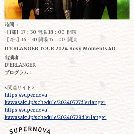
時間 ：
【1部】17：30 開場 18：00 開演
【2部】16：30 開場 17：00 開演
D’ERLANGER TOUR 2024 Rosy Moments 4D
出演者
：
D’ERLANGER
プログラム：
<関連サイト>
https://supernova-
kawasaki.jp/schedule/20240727d’erlanger
https://supernova-
kawasaki.jp/schedule/20240728d’erlanger