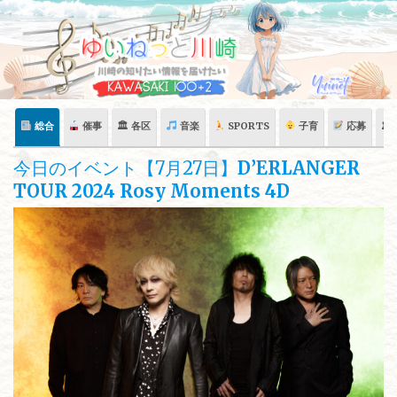
Skip
to
content
総合
催事
🏛 各区
音楽
SPORTS
子育
応募
🏛
今日のイベント【7月27日】
D’ERLANGER
TOUR 2024 Rosy Moments 4D