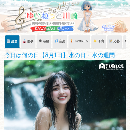
Skip
to
content
総合
催事
🏛 各区
音楽
SPORTS
子育
応募
🏛
今日は何の日【8月1日】水の日・水の週間