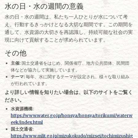
水の日・水の週間の意義
水の日・水の週間は、私たち一人ひとりが水について考
え、行動するきっかけとなる大切な期間です。この期間を
通して、水資源の大切さを再認識し、持続可能な社会の実
現に向けて貢献することが求められています。
その他
主催:
国土交通省をはじめ、関係省庁、地方公共団体、民間団
体などが協力して実施しています。
テーマ:
毎年、水に関するテーマが設定され、様々な取り組み
が行われています。
より詳しい情報を知りたい場合は、以下のサイトをご覧く
ださい。
水資源機構:
https://www.water.go.jp/honsya/honsya/torikumi/waterw
eek/index.html
国土交通省:
https://www.mlit.go.jp/mizukokudo/mizsei/tochimizushig