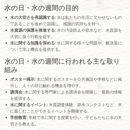
水の日・水の週間の目的
水の大切さを再認識する:
水は私たちの生活に欠かせないもの
であることを改めて認識し、感謝の気持ちを持つ。
水資源の保護を推進する:
水の汚染防止や節水など、水資源を
大切に扱う行動を促す。
水に関する知識を深める:
水に関する様々な問題や、解決策に
ついて学ぶ機会を提供する。
水の日・水の週間に行われる主な取り
組み
ポスター掲示:
水に関するポスターを公共施設や学校などに掲
示し、人々の目に触れる機会を増やす。
講演会:
水に関する専門家による講演会を開催し、最新の情報
を提供する。
水に関するイベント:
水質調査体験、節水コンテストなど、水
に親しむことができるイベントを開催する。
学校教育:
学校で水に関する授業を行い、子どもたちに水の大
切さを教える。