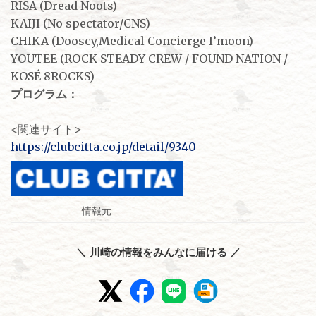
RISA (Dread Noots)
KAIJI (No spectator/CNS)
CHIKA (Dooscy,Medical Concierge I’moon)
YOUTEE (ROCK STEADY CREW / FOUND NATION /
KOSÉ 8ROCKS)
プログラム：
<関連サイト>
https://clubcitta.co.jp/detail/9340
情報元
＼ 川崎の情報をみんなに届ける ／