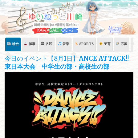
Skip
to
content
総合
催事
🏛 各区
音楽
SPORTS
子育
応募
🏛
今日のイベント【8月1日】
ANCE ATTACK!!
東日本大会 中学生の部・高校生の部