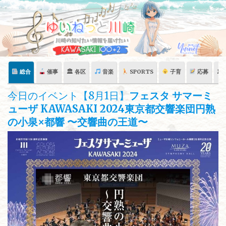
Skip
to
content
総合
催事
🏛 各区
音楽
SPORTS
子育
応募
🏛
今日のイベント【8月1日】
フェスタ サマーミ
ューザ KAWASAKI 2024東京都交響楽団円熟
の小泉×都響 〜交響曲の王道〜