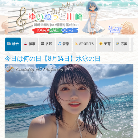
Skip
to
content
総合
催事
🏛 各区
音楽
SPORTS
子育
応募
🏛
今日は何の日【8月14日】水泳の日