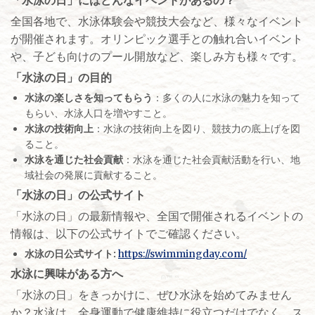
「水泳の日」にはどんなイベントがあるの？
全国各地で、水泳体験会や競技大会など、様々なイベント
が開催されます。オリンピック選手との触れ合いイベント
や、子ども向けのプール開放など、楽しみ方も様々です。
「水泳の日」の目的
水泳の楽しさを知ってもらう
：多くの人に水泳の魅力を知って
もらい、水泳人口を増やすこと。
水泳の技術向上
：水泳の技術向上を図り、競技力の底上げを図
ること。
水泳を通じた社会貢献
：水泳を通じた社会貢献活動を行い、地
域社会の発展に貢献すること。
「水泳の日」の公式サイト
「水泳の日」の最新情報や、全国で開催されるイベントの
情報は、以下の公式サイトでご確認ください。
水泳の日公式サイト:
https://swimmingday.com/
水泳に興味がある方へ
「水泳の日」をきっかけに、ぜひ水泳を始めてみません
か？水泳は、全身運動で健康維持に役立つだけでなく、ス