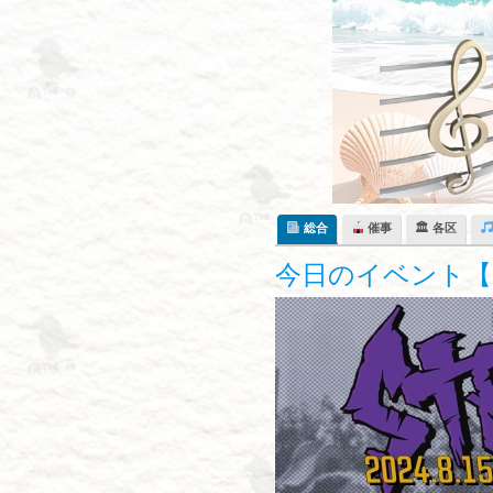
Skip
to
content
総合
催事
🏛 各区
今日のイベント【8