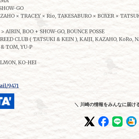
YAMA
＋SHOW-GO
AZAHO × TRACEY × Rio, TAKESABURO × BOXER × TATSU
> AIRIN, BOO + SHOW-GO, BOUNCE POSSE
REED CLUB ( TATSUKI & KEIN ), KAIJI, KAZAHO, KoRo, 
G & TOM, YU-P
SALMON, KO-HEI
tail/9471
＼ 川崎の情報をみんなに届ける