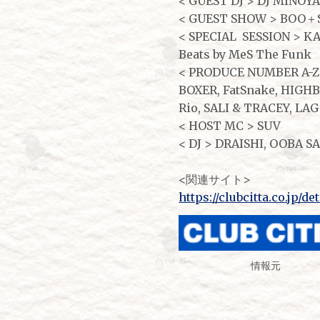
< GUEST DJ > DJ MINO
< GUEST SHOW > BOO
< SPECIAL SESSION > K
Beats by MeS The Funk
< PRODUCE NUMBER A-Z 
BOXER, FatSnake, HIGHB
Rio, SALI & TRACEY, LA
< HOST MC > SUV
< DJ > DRAISHI, OOBA 
<関連サイト>
https://clubcitta.co.jp/de
情報元