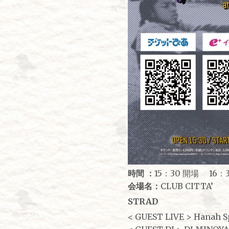
時間 ：
15：30 開場 16：
会場名：
CLUB CITTA’
STRAD
< GUEST LIVE > Hanah S