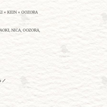
KI × KEIN × OOZORA
NAOKI, NICA, OOZORA,
 ／