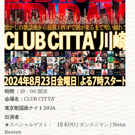
時間 ：
19：00 開演
会場名：
CLUB CITTA’
東京歌謡曲ナイト2024
出演者
：
★スペシャルゲスト： DJ KOO / ダンス☆マン / Nona
Reeves