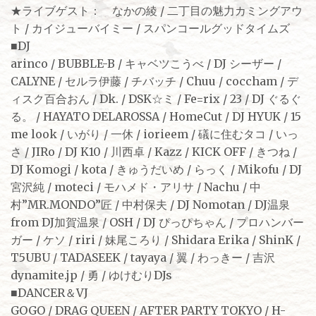
★ライブゲスト： なかの綾 / 二丁目の魅力カミングアウ
ト / カイジューバイミー / スパンコールグッドタイムズ
■DJ
arinco / BUBBLE-B / キャベツこうべ / DJ シーザー /
CALYNE / セルラ伊藤 / チバッチ / Chuu / coccham / デ
ィスク百合おん / Dk. / DSK☆ミ / Fe=rix / 23 / DJ ぐるぐ
る。 / HAYATO DELAROSSA / HomeCut / DJ HYUK / 15
me look / いがり / 一休 / iorieem / 礒に住むタコ / いっ
さ / JIRo / DJ K10 / 川西卓 / Kazz / KICK OFF / きつね /
DJ Komogi / kota / きゅうだいめ / らっく / Mikofu / DJ
宮沢純 / moteci / モハメド・アリサ / Nachu / 中
村”MR.MONDO”匠 / 中村保夫 / DJ Nomotan / DJ温泉
from DJ加賀温泉 / OSH / DJ ぴっぴちゃん / プロハンバー
ガー / ケソ / riri / 妹尾ころり / Shidara Erika / ShinK /
T5UBU / TADASEEK / tayaya / 翼 / わっきー / 吉沢
dynamite.jp / 勇 / ゆけむりDJs
■DANCER＆VJ
GOGO / DRAG QUEEN / AFTER PARTY TOKYO / H-