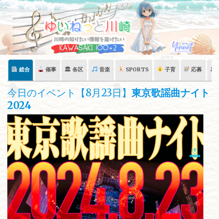
Skip
to
content
総合
催事
🏛 各区
音楽
SPORTS
子育
応募
🏛
今日のイベント【8月23日】
東京歌謡曲ナイト
2024