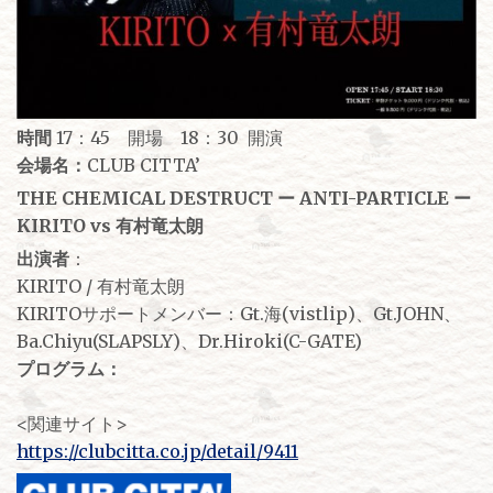
時間
17：45 開場 18：30 開演
会場名：
CLUB CITTA’
THE CHEMICAL DESTRUCT ー ANTI-PARTICLE ー
KIRITO vs 有村竜太朗
出演者
：
KIRITO / 有村竜太朗
KIRITOサポートメンバー：Gt.海(vistlip)、Gt.JOHN、
Ba.Chiyu(SLAPSLY)、Dr.Hiroki(C-GATE)
プログラム：
<関連サイト>
https://clubcitta.co.jp/detail/9411