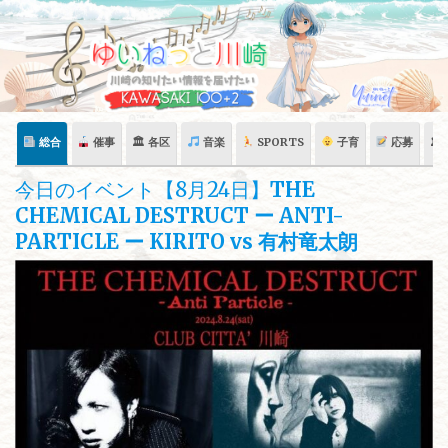
Skip
to
content
総合
催事
🏛 各区
音楽
SPORTS
子育
応募
🏛
今日のイベント【8月24日】
THE
CHEMICAL DESTRUCT ー ANTI-
PARTICLE ー KIRITO vs 有村竜太朗