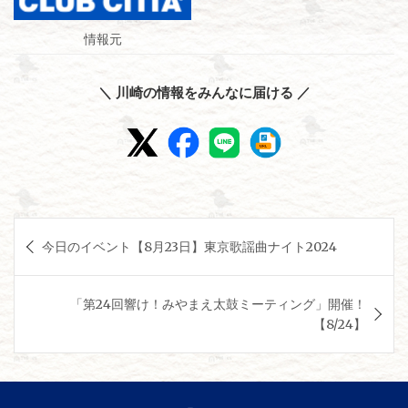
情報元
＼ 川崎の情報をみんなに届ける ／
投
今日のイベント【8月23日】東京歌謡曲ナイト2024
稿
ナ
「第24回響け！みやまえ太鼓ミーティング」開催！
ビ
【8/24】
ゲ
ー
シ