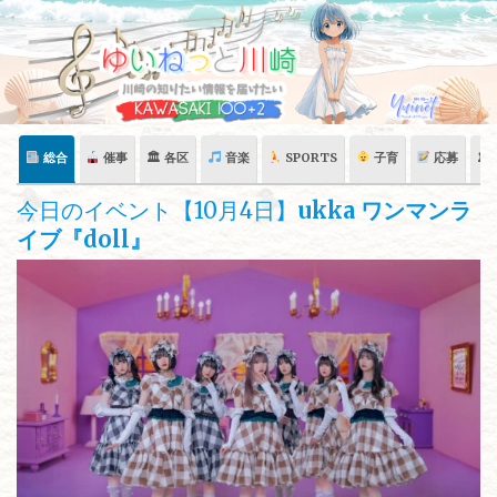
Skip
to
content
総合
催事
🏛 各区
音楽
SPORTS
子育
応募
🏛
今日のイベント【10月4日】
ukka ワンマンラ
イブ『doll』